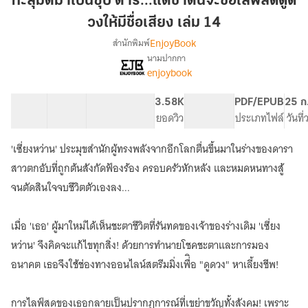
ทะลุมิติมาเป็นซุป'ตาร์...แต่ชาตินี้จะขอไลฟ์สดดูด
เป็น
วงให้มีชื่อเสียง เล่ม 14
ซุป'ตาร์...แต่
EnjoyBook
สำนักพิมพ์
ชาติ
นามปากกา
นี้
เรื่อง
enjoybook
ทะลุ
จะ
มิติ
ขอ
มา
40 ตอน
67.38K
429
3.58K
PG ทั่วไป
PDF/EPUB
25 ก
ไลฟ์
เป็น
สารบัญ
จำนวนคำ
จำนวนหน้า (A5)
ยอดวิว
ระดับเนื้อหา
ประเภทไฟล์
วันที
สด
ซุป'ตาร์...แต่
ดูด
ชาติ
'เซี่ยงหว่าน' ประมุขสำนักผู้ทรงพลังจากอีกโลกตื่นขึ้นมาในร่างของดารา
นี้
วง
สาวตกอับที่ถูกต้นสังกัดฟ้องร้อง ครอบครัวหักหลัง และหมดหนทางสู้
จะ
ให้
ขอ
จนตัดสินใจจบชีวิตตัวเองลง...
มีชื่อ
ไลฟ์
เสียง
สด
เมื่อ 'เธอ' ผู้มาใหม่ได้เห็นชะตาชีวิตที่รันทดของเจ้าของร่างเดิม 'เซี่ยง
เล่ม
ดูด
วง
14
หว่าน' จึงคิดจะแก้ไขทุกสิ่ง! ด้วยการทำนายโชคชะตาและการมอง
ให้
อนาคต เธอจึงใช้ช่องทางออนไลน์สตรีมมิ่งเพื่ิอ "ดูดวง" หาเลี้ยงชีพ!
มีชื่อ
เสียง
การไลฟ์สดของเธอกลายเป็นปรากฏการณ์ที่เขย่าขวัญทั้งสังคม! เพราะ