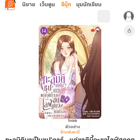
ข้ามไปยังเนื้อหาหลัก
นิยาย
เว็บตูน
อีบุ๊ก
มุมนักเขียน
โหลด
ทะลุ
ตัวอย่าง
มิติ
รักแฟนตาซี
มา