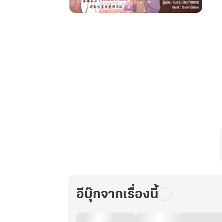
ทะลุ
มิติ
มา
เป็น
ซุป'ตาร์...แต่
ชาติ
นี้
จะ
ขอ
ไลฟ์
สด
ดูด
วง
ให้
มีชื่อ
อีบุ๊กจากเรื่องนี้
เสียง
เล่ม
16