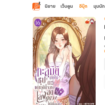
ข้ามไปยังเนื้อหาหลัก
นิยาย
เว็บตูน
อีบุ๊ก
มุมนัก
เ
น