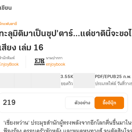
เขียน
รักแฟนตาซี
ทะลุมิติมาเป็นซุป'ตาร์...แต่ชาตินี้จะขอ
เสียง เล่ม 16
สำนักพิมพ์
นามปากกา
EnjoyBook
enjoybook
รื่อง
ทะลุ
มิติ
39 ตอน
64.26K
375
3.55K
PG ทั่วไป
PDF/EPUB
25 ก.พ.
มา
สารบัญ
จำนวนคำ
จำนวนหน้า (A5)
ยอดวิว
ระดับเนื้อหา
ประเภทไฟล์
วันที่วา
เป็น
ซุป'ตาร์...แต่
ชาติ
219
ตัวอย่าง
ซื้ออีบุ๊ก
ี้
จะ
ขอ
'เซี่ยงหว่าน' ประมุขสำนักผู้ทรงพลังจากอีกโลกตื่นขึ้นมาใ
ไลฟ์
สด
ฟ้องร้อง ครอบครัวหักหลัง และหมดหนทางสู้ จนตัดสินใจจบ