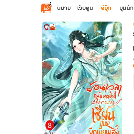
ข้ามไปยังเนื้อหาหลัก
นิยาย
เว็บตูน
อีบุ๊ก
มุมนัก
เ
น