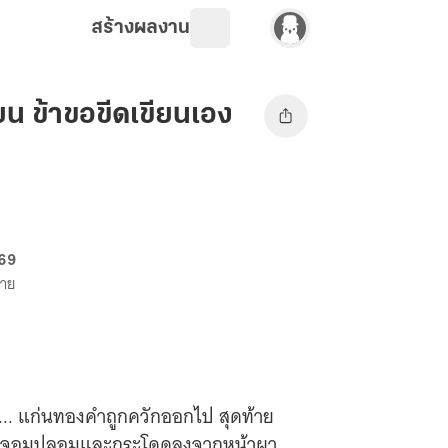
สร้างผลงาน
ียน ข้าขอขีดเขียนเอง
 69
ขาย
ก... แก่นทองคำถูกควักออกไป สุดท้าย
ามรักจอมปลอมและกระโดดลงจากหน้าผา