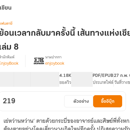
เขียน
แฟนตาซี
ย้อนเวลากลับมาครั้งนี้ เส้นทางแห่งเซ
เล่ม 8
สำนักพิมพ์
นามปากกา
EnjoyBook
enjoybook
รื่อง
ย้อน
เวลา
41 ตอน
71.97K
601
4.18K
PG ทั่วไป
PDF/EPUB
27 ก.พ.
กลับ
สารบัญ
จำนวนคำ
จำนวนหน้า (A5)
ยอดวิว
ระดับเนื้อหา
ประเภทไฟล์
วันที่วาง
มา
ครั้ง
ี้
219
ตัวอย่าง
ซื้ออีบุ๊ก
เส้น
ทาง
แห่ง
เย่หว่านหว่าน’ ตายด้วยกระบี่ของอาจารย์และศิษย์พี่ทั้งห
เซียน
ข้า
ต้องตายอย่างโดดเดี่ยวนางเกิดใหม่อีกครั้ง ปฏิเสธคว