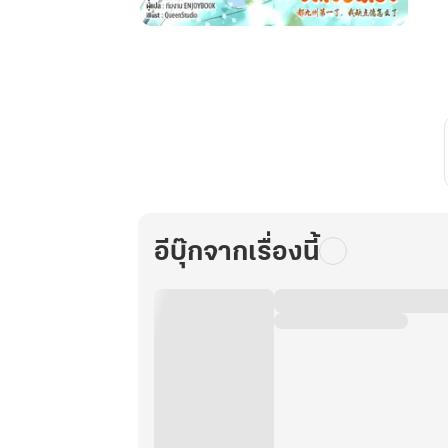
ย้อน
เวลา
กลับ
มา
ครั้ง
นี้
เส้น
ทาง
แห่ง
อีบุ๊กจากเรื่องนี้
เซียน
ข้า
ขอ
ขีด
เขียน
เอง
เล่ม
8