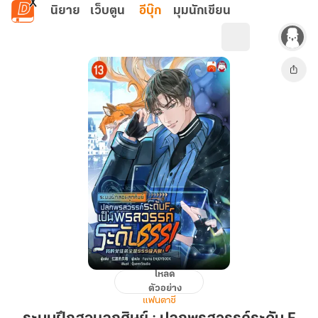
ข้ามไปยังเนื้อหาหลัก
นิยาย
เว็บตูน
อีบุ๊ก
มุมนักเขียน
โหลด
ระบบ
ตัวอย่าง
ฝึกสอน
แฟนตาซี
ลูก