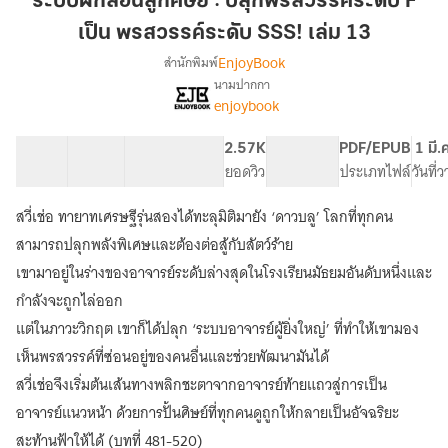
ระบบฝึกสอนลูกศิษย์ : ปลุกพรสวรรค์ระดับ F
ศิษย์
เป็น พรสวรรค์ระดับ SSS! เล่ม 13
:
EnjoyBook
สำนักพิมพ์
ปลุก
นามปากกา
พรสวรรค์
เรื่อง
enjoybook
ระบบ
ระดับ
ฝึกสอน
F
ลูก
41 ตอน
69.23K
618
2.57K
PG ทั่วไป
PDF/EPUB
1 มี.
เป็น
ศิษย์
สารบัญ
จำนวนคำ
จำนวนหน้า (A5)
ยอดวิว
ระดับเนื้อหา
ประเภทไฟล์
วันที่
พรสวรรค์
:
ระดับ
ปลุก
สวี่เช่อ ทายาทเศรษฐีรุ่นสองได้ทะลุมิติมายัง ‘ดาวบลู’ โลกที่ทุกคน
พรสวรรค์
SSS!
สามารถปลุกพลังพิเศษและต้องต่อสู้กับสัตว์ร้าย
ระดับ
เล่ม
F
เขามาอยู่ในร่างของอาจารย์ระดับล่างสุดในโรงเรียนมัธยมอันดับหนึ่งและ
13
เป็น
กำลังจะถูกไล่ออก
พรสวรรค์
แต่ในภาวะวิกฤต เขาก็ได้ปลุก ‘ระบบอาจารย์ผู้ยิ่งใหญ่’ ที่ทำให้เขามอง
ระดับ
SSS!
เห็นพรสวรรค์ที่ซ่อนอยู่ของคนอื่นและช่วยพัฒนามันได้
สวี่เช่อจึงเริ่มต้นเส้นทางพลิกชะตาจากอาจารย์ท้ายแถวสู่การเป็น
อาจารย์แนวหน้า ด้วยการปั้นศิษย์ที่ทุกคนดูถูกให้กลายเป็นอัจฉริยะ
สะท้านฟ้าให้ได้ (บทที่ 481-520)