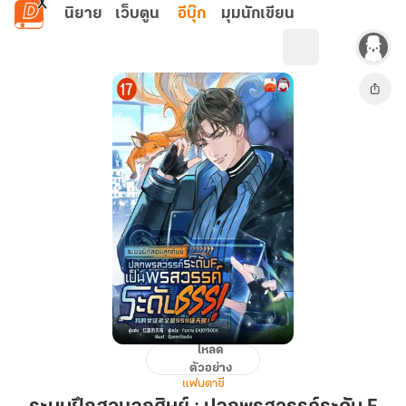
ข้ามไปยังเนื้อหาหลัก
นิยาย
เว็บตูน
อีบุ๊ก
มุมนักเขียน
โหลด
ระบบ
ตัวอย่าง
ฝึกสอน
แฟนตาซี
ลูก