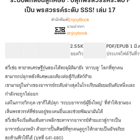
ระบบฝึกสอนลูกศิษย์ : ปลุกพรสวรรค์ระดับ F
ศิษย์
เป็น พรสวรรค์ระดับ SSS! เล่ม 17
:
EnjoyBook
สำนักพิมพ์
ปลุก
นามปากกา
พรสวรรค์
เรื่อง
enjoybook
ระบบ
ระดับ
ฝึกสอน
F
ลูก
41 ตอน
68.55K
630
2.55K
PG ทั่วไป
PDF/EPUB
1 มี.
เป็น
ศิษย์
สารบัญ
จำนวนคำ
จำนวนหน้า (A5)
ยอดวิว
ระดับเนื้อหา
ประเภทไฟล์
วันที่
พรสวรรค์
:
ระดับ
ปลุก
สวี่เช่อ ทายาทเศรษฐีรุ่นสองได้ทะลุมิติมายัง ‘ดาวบลู’ โลกที่ทุกคน
พรสวรรค์
SSS!
สามารถปลุกพลังพิเศษและต้องต่อสู้กับสัตว์ร้าย
ระดับ
เล่ม
F
เขามาอยู่ในร่างของอาจารย์ระดับล่างสุดในโรงเรียนมัธยมอันดับหนึ่งและ
17
เป็น
กำลังจะถูกไล่ออก
พรสวรรค์
แต่ในภาวะวิกฤต เขาก็ได้ปลุก ‘ระบบอาจารย์ผู้ยิ่งใหญ่’ ที่ทำให้เขามอง
ระดับ
SSS!
เห็นพรสวรรค์ที่ซ่อนอยู่ของคนอื่นและช่วยพัฒนามันได้
สวี่เช่อจึงเริ่มต้นเส้นทางพลิกชะตาจากอาจารย์ท้ายแถวสู่การเป็น
อาจารย์แนวหน้า ด้วยการปั้นศิษย์ที่ทุกคนดูถูกให้กลายเป็นอัจฉริยะ
สะท้านฟ้าให้ได้ (บทที่ 641-680)