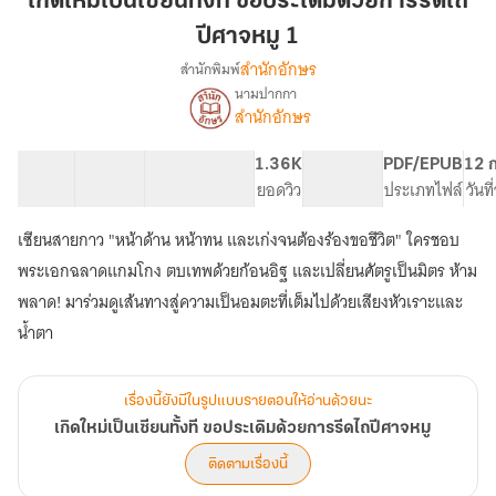
เกิดใหม่เป็นเซียนทั้งที ขอประเดิมด้วยการรีดไถ
เซียน
ปีศาจหมู 1
ทั้งที
สำนักอักษร
สำนักพิมพ์
ขอ
นามปากกา
ประเดิม
เรื่อง
สำนักอักษร
เกิด
ด้วย
ใหม่
การ
เป็น
62 ตอน
139.79K
583
1.36K
PG ทั่วไป
PDF/EPUB
12 
รีด
เซียน
สารบัญ
จำนวนคำ
จำนวนหน้า (A5)
ยอดวิว
ระดับเนื้อหา
ประเภทไฟล์
วันท
ไถ
ทั้งที
ปีศาจ
ขอ
เซียนสายกาว "หน้าด้าน หน้าทน และเก่งจนต้องร้องขอชีวิต" ใครชอบ
ประเดิม
หมู
พระเอกฉลาดแกมโกง ตบเทพด้วยก้อนอิฐ และเปลี่ยนศัตรูเป็นมิตร ห้าม
ด้วย
1
การ
พลาด! มาร่วมดูเส้นทางสู่ความเป็นอมตะที่เต็มไปด้วยเสียงหัวเราะและ
รีด
น้ำตา
ไถ
ปีศาจ
หมู
เรื่องนี้ยังมีในรูปแบบรายตอนให้อ่านด้วยนะ
เกิดใหม่เป็นเซียนทั้งที ขอประเดิมด้วยการรีดไถปีศาจหมู
ติดตามเรื่องนี้