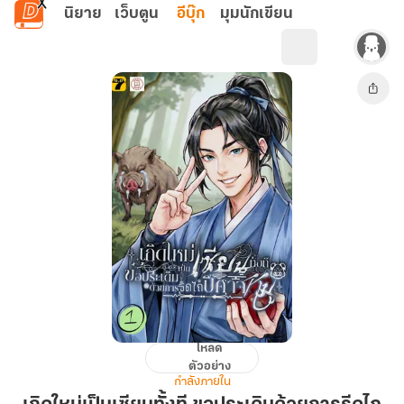
ข้ามไปยังเนื้อหาหลัก
นิยาย
เว็บตูน
อีบุ๊ก
มุมนักเขียน
โหลด
เกิด
ตัวอย่าง
ใหม่
กำลังภายใน
เป็น