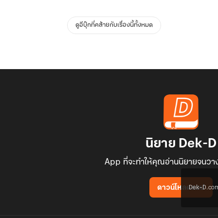
ดูอีบุ๊กที่คล้ายกับเรื่องนี้ทั้งหมด
นิยาย Dek-D
App ที่จะทำให้คุณอ่านนิยายจนวาง
Dek-D.com ใช
ดาวน์โหลดแอป