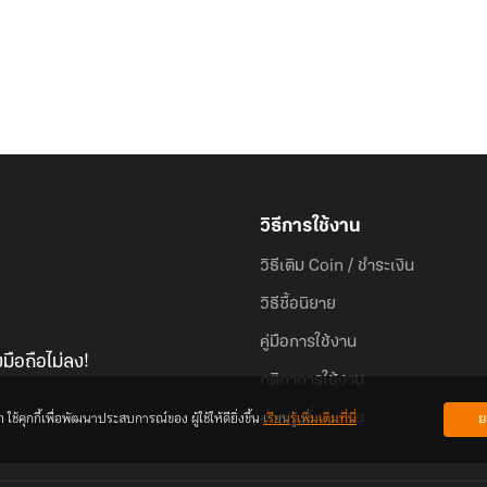
วิธีการใช้งาน
วิธีเติม Coin / ชำระเงิน
วิธีซื้อนิยาย
คู่มือการใช้งาน
มือถือไม่ลง!
กติกาการใช้งาน
้คุกกี้เพื่อพัฒนาประสบการณ์ของ ผู้ใช้ให้ดียิ่งขึ้น
เรียนรู้เพิ่มเติมที่นี่
ย
คำถามที่พบบ่อย