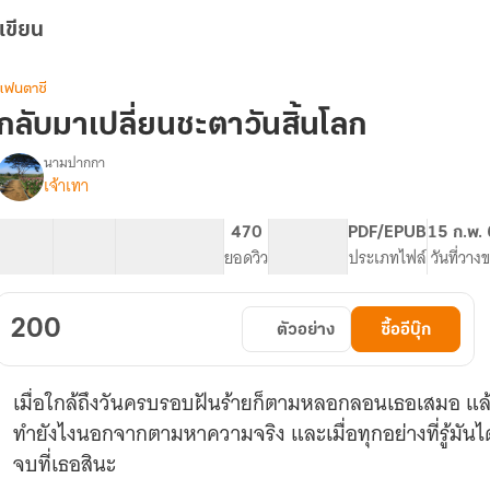
เขียน
แฟนตาซี
กลับมาเปลี่ยนชะตาวันสิ้นโลก
นามปากกา
เจ้าเทา
(มี
รื่อง
E-
book)กลับ
69 ตอน
99.23K
470
470
PG ทั่วไป
PDF/EPUB
15 ก.พ.
มา
สารบัญ
จำนวนคำ
จำนวนหน้า (A5)
ยอดวิว
ระดับเนื้อหา
ประเภทไฟล์
วันที่วาง
เปลี่ยน
ชะตา
วัน
200
ตัวอย่าง
ซื้ออีบุ๊ก
สิ้น
โลก
เมื่อใกล้ถึงวันครบรอบฝันร้ายก็ตามหลอกลอนเธอเสมอ แล้ว
ทำยังไงนอกจากตามหาความจริง และเมื่อทุกอย่างที่รู้มันได้เช
จบที่เธอสินะ