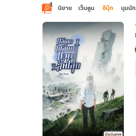
ข้ามไปยังเนื้อหาหลัก
นิยาย
เว็บตูน
อีบุ๊ก
มุมนัก
เ