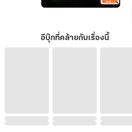
กลับ
มา
เปลี่ยน
ชะตา
อีบุ๊กที่คล้ายกับเรื่องนี้
วัน
สิ้น
โลก