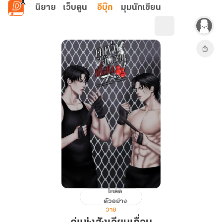
ข้ามไปยังเนื้อหาหลัก
นิยาย
เว็บตูน
อีบุ๊ก
มุมนักเขียน
โหลด
คู่
ตัวอย่าง
แข่ง
วาย
สังเวียน