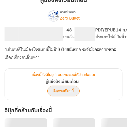
คู่แข่งสังเวียนเถื่อน
เถื่อน
นามปากกา
Zero Bullet
เรื่อง
คู่
แข่ง
28 ตอน
43.41K
292
48
NC 18
PDF/EPUB
14 ก.
สังเวียน
สารบัญ
จำนวนคำ
จำนวนหน้า (A5)
ยอดวิว
ระดับเนื้อหา
ประเภทไฟล์
วันที่
เถื่อน
"เป็นคนดีในเมืองโจรแบบนี้ไม่มีประโยชน์หรอก ระวังมึงจะตายเพราะ
เสือกเรื่องคนอื่นเขา"
เรื่องนี้ยังมีในรูปแบบรายตอนให้อ่านด้วยนะ
คู่แข่งสังเวียนเถื่อน
ติดตามเรื่องนี้
อีบุ๊กที่คล้ายกับเรื่องนี้