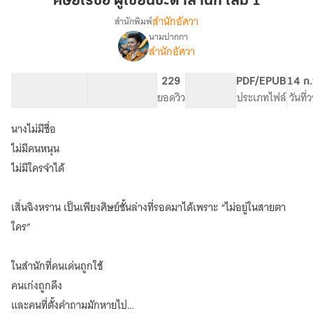
ศิษย์ไร้ชื่อ ผู้เขียนชะตาสำนัก เล่ม 1
ผู้
สำนักอัศวา
สำนักพิมพ์
เขียน
นามปากกา
เรื่อง
ชะตา
สำนักอัศวา
ศิษย์
สำนัก
ไร้
เล่ม
ชื่อ
40 ตอน
87.74K
366
229
PG ทั่วไป
PDF/EPUB
14 ก.
1
ผู้
สารบัญ
จำนวนคำ
จำนวนหน้า (A5)
ยอดวิว
ระดับเนื้อหา
ประเภทไฟล์
วันที่
เขียน
ชะตา
นางไม่มีชื่อ
สำนัก
ไม่มีคนหนุน
ไม่มีใครจำได้
เสิ่นฉิงหราน เป็นเพียงศิษย์ชั้นล่างที่รอดมาได้เพราะ “ไม่อยู่ในสายตา
ใคร”
ในสำนักที่คนเด่นถูกใช้
คนเก่งถูกดึง
และคนที่ตั้งคำถามมักหายไป