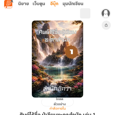
ข้ามไปยังเนื้อหาหลัก
นิยาย
เว็บตูน
อีบุ๊ก
มุมนักเขียน
โหลด
ศิษย์
ตัวอย่าง
ไร้
กำลังภายใน
ชื่อ