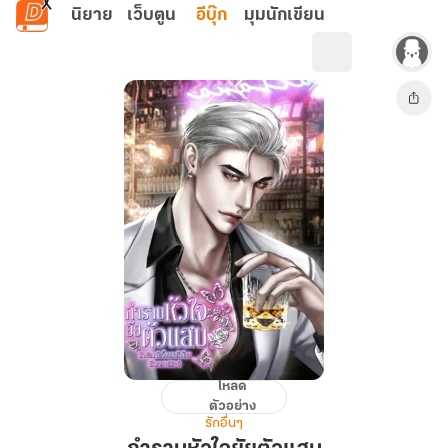
ข้ามไปยังเนื้อหาหลัก
นิยาย
เว็บตูน
อีบุ๊ก
มุมนักเขียน
โหลด
กำราบ
ตัวอย่าง
หัว
รักอื่นๆ
ใจ