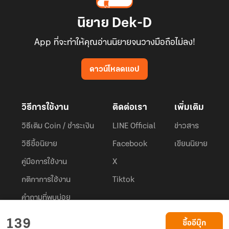
นิยาย Dek-D
App ที่จะทำให้คุณอ่านนิยายจนวางมือถือไม่ลง!
ดาวน์โหลดแอป
วิธีการใช้งาน
ติดต่อเรา
เพิ่มเติม
วิธีเติม Coin / ชำระเงิน
LINE Official
ข่าวสาร
วิธีซื้อนิยาย
Facebook
เขียนนิยาย
คู่มือการใช้งาน
X
กติกาการใช้งาน
Tiktok
คำถามที่พบบ่อย
Dek-D.com ใช้คุกกี้เพื่อพัฒนาประสบการณ์ของ ผู้ใช้ให้ดียิ่งขึ้น
139
ซื้ออีบุ๊ก
ยอมรับ