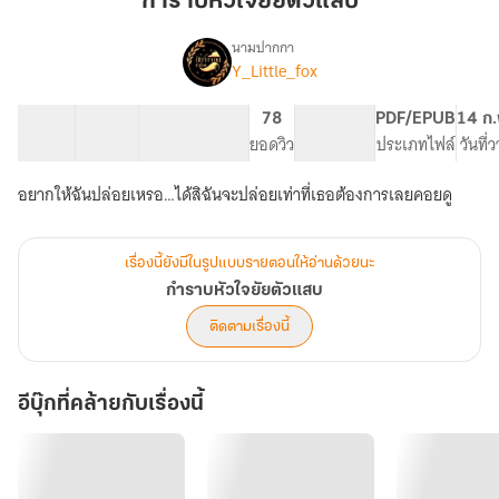
กำราบหัวใจยัยตัวแสบ
ยัย
ตัว
นามปากกา
Y_Little_fox
เรื่อง
แสบ
กำราบ
หัว
23 ตอน
39.96K
196
78
PG ทั่วไป
PDF/EPUB
14 ก.
ใจ
สารบัญ
จำนวนคำ
จำนวนหน้า (A5)
ยอดวิว
ระดับเนื้อหา
ประเภทไฟล์
วันที่
ยัย
ตัว
อยากให้ฉันปล่อยเหรอ…ได้สิฉันจะปล่อยเท่าที่เธอต้องการเลยคอยดู
แสบ
เรื่องนี้ยังมีในรูปแบบรายตอนให้อ่านด้วยนะ
กำราบหัวใจยัยตัวแสบ
ติดตามเรื่องนี้
อีบุ๊กที่คล้ายกับเรื่องนี้