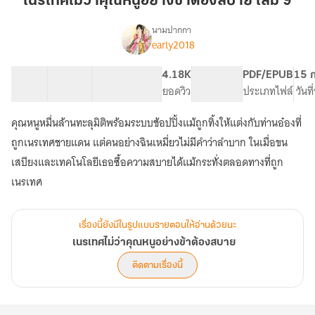
เนรเทศไม่ว่าคุณหนูอย่างข้าต้องสบาย เล่ม 9
คุณ
หนู
นามปากกา
early2018
เรื่อง
อย่าง
เนรเทศ
ข้า
ไม่
37 ตอน
119.36K
611
4.18K
PG ทั่วไป
PDF/EPUB
15 ก
ต้อง
ว่า
สารบัญ
จำนวนคำ
จำนวนหน้า (A5)
ยอดวิว
ระดับเนื้อหา
ประเภทไฟล์
วันท
สบาย
คุณ
หนู
เล่ม
คุณหนูหมื่นล้านทะลุมิติพร้อมระบบช้อปปิ้งแม้ถูกทิ้งให้แต่งกับท่านอ๋องที่
อย่าง
9
ข้า
ถูกเนรเทศชายแดน แต่คนอย่างฉินเหมี่ยวไม่มีคำว่าลำบาก ในเมื่อขน
ต้อง
เสบียงและเทคโนโลยีเธอซื้อความสบายได้แม้กระทั่งตลอดทางที่ถูก
สบาย
เนรเทศ
เรื่องนี้ยังมีในรูปแบบรายตอนให้อ่านด้วยนะ
เนรเทศไม่ว่าคุณหนูอย่างข้าต้องสบาย
ติดตามเรื่องนี้