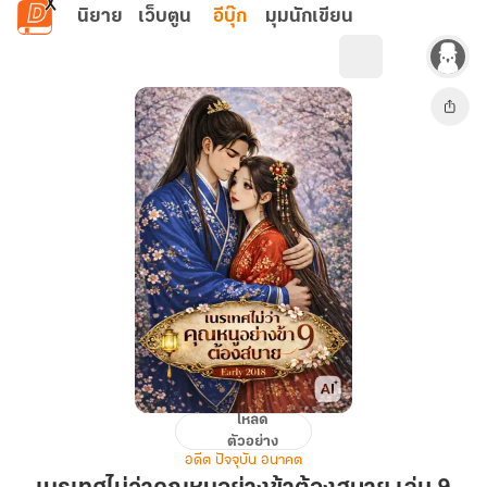
ข้ามไปยังเนื้อหาหลัก
นิยาย
เว็บตูน
อีบุ๊ก
มุมนักเขียน
โหลด
เนรเทศ
ตัวอย่าง
ไม่
อดีต ปัจจุบัน อนาคต
ว่า