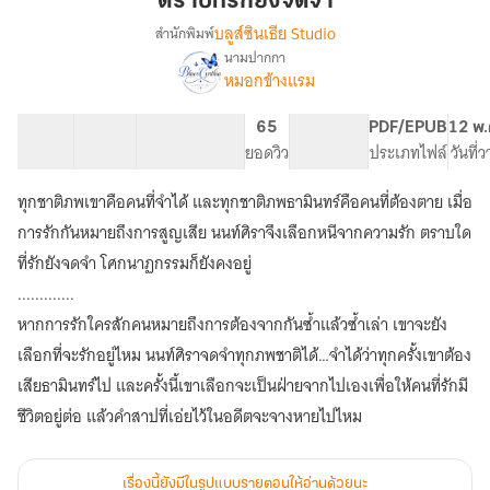
ตราบที่รักยังจดจำ
จดจำ
บลูส์ซินเธีย Studio
สำนักพิมพ์
นามปากกา
เรื่อง
หมอกข้างแรม
ตราบ
ที่รัก
ยัง
41 ตอน
58.07K
367
65
NC 18
PDF/EPUB
12 พ.
จดจำ
สารบัญ
จำนวนคำ
จำนวนหน้า (A5)
ยอดวิว
ระดับเนื้อหา
ประเภทไฟล์
วันที่
ทุกชาติภพเขาคือคนที่จำได้ และทุกชาติภพธามินทร์คือคนที่ต้องตาย เมื่อ
การรักกันหมายถึงการสูญเสีย นนท์ศิราจึงเลือกหนีจากความรัก ตราบใด
ที่รักยังจดจำ โศกนาฏกรรมก็ยังคงอยู่
.............
หากการรักใครสักคนหมายถึงการต้องจากกันซ้ำแล้วซ้ำเล่า เขาจะยัง
เลือกที่จะรักอยู่ไหม นนท์ศิราจดจำทุกภพชาติได้…จำได้ว่าทุกครั้งเขาต้อง
เสียธามินทร์ไป และครั้งนี้เขาเลือกจะเป็นฝ่ายจากไปเองเพื่อให้คนที่รักมี
ชีวิตอยู่ต่อ แล้วคำสาปที่เอ่ยไว้ในอดีตจะจางหายไปไหม
เรื่องนี้ยังมีในรูปแบบรายตอนให้อ่านด้วยนะ