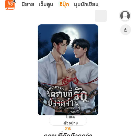
ข้ามไปยังเนื้อหาหลัก
นิยาย
เว็บตูน
อีบุ๊ก
มุมนักเขียน
โหลด
ตราบ
ตัวอย่าง
ที่รัก
วาย
ยัง