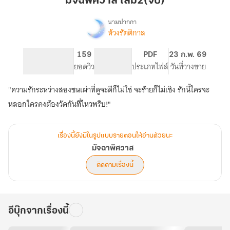
มัจฉพิศวาส เล่ม2(จบ)
นามปากกา
ห้วงรัตติกาล
เรื่อง
มัจฉา
พิศวาส
317
159
PG ทั่วไป
PDF
23 ก.พ. 69
จำนวนหน้า (A5)
ยอดวิว
ระดับเนื้อหา
ประเภทไฟล์
วันที่วางขาย
"ความรักระหว่างสองชนเผ่าที่ดูจะดีก็ไม่ใช่ จะร้ายก็ไม่เชิง รักนี้ใครจะ
หลอกใครคงต้องวัดกันที่ไหวพริบ!"
เรื่องนี้ยังมีในรูปแบบรายตอนให้อ่านด้วยนะ
มัจฉาพิศวาส
ติดตามเรื่องนี้
อีบุ๊กจากเรื่องนี้