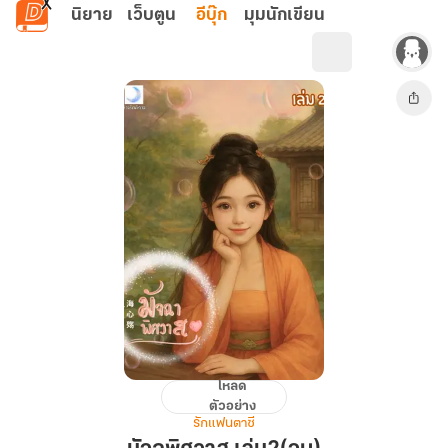
ข้ามไปยังเนื้อหาหลัก
นิยาย
เว็บตูน
อีบุ๊ก
มุมนักเขียน
โหลด
มัจฉ
ตัวอย่าง
พิศวาส
รักแฟนตาซี
เล่ม2(จบ)