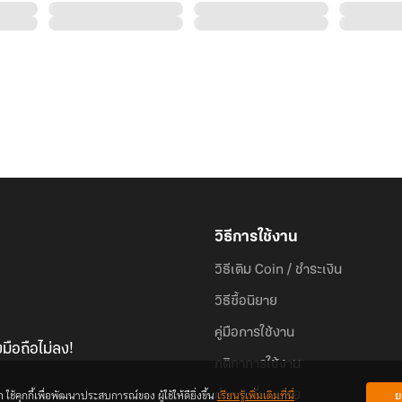
วิธีการใช้งาน
วิธีเติม Coin / ชำระเงิน
วิธีซื้อนิยาย
คู่มือการใช้งาน
มือถือไม่ลง!
กติกาการใช้งาน
้คุกกี้เพื่อพัฒนาประสบการณ์ของ ผู้ใช้ให้ดียิ่งขึ้น
เรียนรู้เพิ่มเติมที่นี่
ย
คำถามที่พบบ่อย