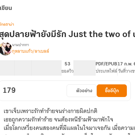
เขียน
รักดราม่า
สุดปลายฟ้ายังมีรัก Just the two of 
นามปากกา
กุหลาบแก้ว/ลาเบลล์
รื่อง
สุด
ปลาย
29 ตอน
64.55K
338
53
PG ทั่วไป
PDF/EPUB
17 ก.พ.
ฟ้า
สารบัญ
จำนวนคำ
จำนวนหน้า (A5)
ยอดวิว
ระดับเนื้อหา
ประเภทไฟล์
วันที่วาง
ยัง
มี
รัก
179
ตัวอย่าง
ซื้ออีบุ๊ก
Just
the
two
เขาเจ็บเพราะรักทำร้ายจนร่างกายผิดปกติ
of
us
เธอถูกความรักทำร้าย จนต้องหนีข้ามฟ้ามาพักใจ
เมื่อโลกเหวี่ยงคนสองคนที่มีแผลในใจมาเจอกัน เมื่อความ