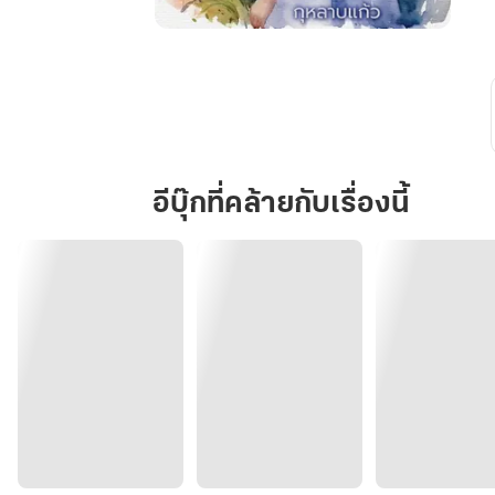
สุด
ปลาย
ฟ้า
ยัง
มี
รัก
อีบุ๊กที่คล้ายกับเรื่องนี้
Just
the
two
of
us