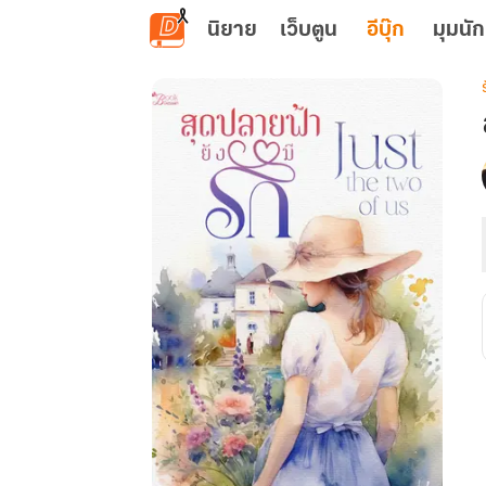
ข้ามไปยังเนื้อหาหลัก
นิยาย
เว็บตูน
อีบุ๊ก
มุมนัก
เ