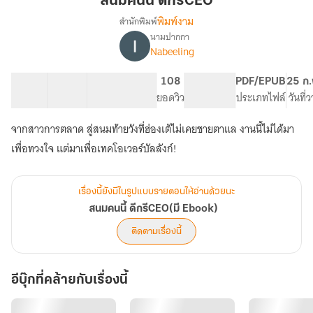
สนมคนนี้ ดีกรีCEO
ดีกรีCEO
พิมพ์งาม
สำนักพิมพ์
นามปากกา
เรื่อง
Nabeeling
สนม
คน
นี้
52 ตอน
95.18K
605
108
PG ทั่วไป
PDF/EPUB
25 ก.
ดีกรีCEO(มี
สารบัญ
จำนวนคำ
จำนวนหน้า (A5)
ยอดวิว
ระดับเนื้อหา
ประเภทไฟล์
วันที่
Ebook)
จากสาวการตลาด สู่สนมท้ายวังที่ฮ่องเต้ไม่เคยชายตาแล งานนี้ไม่ได้มา
เพื่อทวงใจ แต่มาเพื่อเทคโอเวอร์บัลลังก์!
เรื่องนี้ยังมีในรูปแบบรายตอนให้อ่านด้วยนะ
สนมคนนี้ ดีกรีCEO(มี Ebook)
ติดตามเรื่องนี้
อีบุ๊กที่คล้ายกับเรื่องนี้