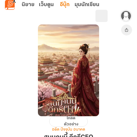
ข้ามไปยังเนื้อหาหลัก
นิยาย
เว็บตูน
อีบุ๊ก
มุมนักเขียน
โหลด
สนม
ตัวอย่าง
คน
อดีต ปัจจุบัน อนาคต
นี้