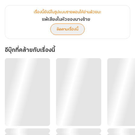
ความลับของนางร้าย
.
เรื่องนี้ยังมีในรูปแบบรายตอนให้อ่านด้วยนะ
เจียงหลี่ซินสร้างโลกใหม่หลังวันสิ้นโลกอยู่ดี ๆ
แพ้เสียงในหัวของนางร้าย
ติดตามเรื่องนี้
ลืมตาอีกทีก็กลายเป็นเจียงซินเยว่ นางร้ายในนิยายเล่มละสองหยวน
อีบุ๊กที่คล้ายกับเรื่องนี้
จุดจบในนิยายคือนางร้ายต้องตายอย่างเดียว
แต่... เธอไม่ใช่นางร้ายตัวจริง
เจียงซินเยว่ถูกนางเอกชาเขียวใส่ร้ายต่างหาก
เป็นอย่างนี้แล้วพระเอกต้องคู่กับนางเอกจริงหรือ
ในเมื่อนางร้ายคนใหม่แสนดีขนาดนี้