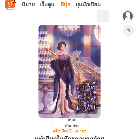
ข้ามไปยังเนื้อหาหลัก
นิยาย
เว็บตูน
อีบุ๊ก
มุมนักเขียน
โหลด
แพ้
ตัวอย่าง
เสียง
อดีต ปัจจุบัน อนาคต
ใน