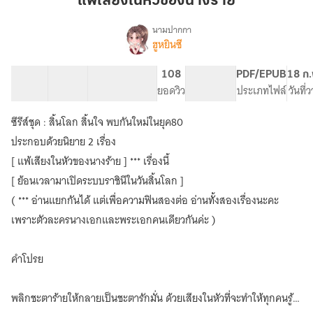
แพ้เสียงในหัวของนางร้าย
หัว
ของ
นามปากกา
ฮูหยินซี
เรื่อง
นาง
แพ้
ร้าย
เสียง
53 ตอน
64.78K
447
108
PG ทั่วไป
PDF/EPUB
18 ก.
ใน
สารบัญ
จำนวนคำ
จำนวนหน้า (A5)
ยอดวิว
ระดับเนื้อหา
ประเภทไฟล์
วันที่
หัว
ของ
ซีรีส์ชุด : สิ้นโลก สิ้นใจ พบกันใหม่ในยุค80
นาง
ร้าย
ประกอบด้วยนิยาย 2 เรื่อง
[ แพ้เสียงในหัวของนางร้าย ] *** เรื่องนี้
[ ย้อนเวลามาเปิดระบบราชินีในวันสิ้นโลก ]
( *** อ่านแยกกันได้ แต่เพื่อความฟินสองต่อ อ่านทั้งสองเรื่องนะคะ
เพราะตัวละครนางเอกและพระเอกคนเดียวกันค่ะ )
คำโปรย
พลิกชะตาร้ายให้กลายเป็นชะตารักมั่น ด้วยเสียงในหัวที่จะทำให้ทุกคนรู้