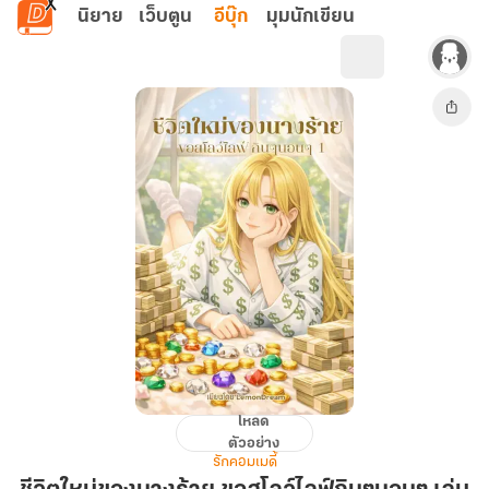
ข้ามไปยังเนื้อหาหลัก
นิยาย
เว็บตูน
อีบุ๊ก
มุมนักเขียน
โหลด
ชีวิต
ตัวอย่าง
ใหม่
รักคอมเมดี้
ของ