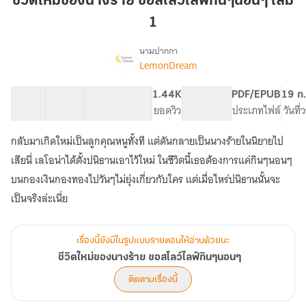
ชีวิตใหม่ของนางร้าย ขอสโลว์ไลฟ์กินๆนอนๆ เล่ม
นาง
1
ร้าย
ขอ
นามปากกา
ส
LemonDream
เรื่อง
ชีวิต
โลว์
ใหม่
ไลฟ์
27 ตอน
96.37K
452
1.44K
PG ทั่วไป
PDF/EPUB
19 ก
ของ
สารบัญ
จำนวนคำ
กินๆ
จำนวนหน้า (A5)
ยอดวิว
ระดับเนื้อหา
ประเภทไฟล์
วันที
นาง
นอนๆ
ร้าย
กลับมาเกิดใหม่เป็นลูกคุณหนูทั้งที แต่ดันกลายเป็นนางร้ายในนิยายไป
เล่ม
ขอ
ส
1
เสียนี่ เลโอน่าได้ตั้งปนิธานเอาไว้ใหม่ ในชีวิตนี้เธอต้องการแค่กินๆนอนๆ
โลว์
บนกองเงินกองทองไปวันๆไม่ยุ่งเกี่ยวกับใคร แต่เมื่อไหร่ปนิธานนั้นจะ
ไลฟ์
เป็นจริงล่ะเนี่ย
กินๆ
นอนๆ
เรื่องนี้ยังมีในรูปแบบรายตอนให้อ่านด้วยนะ
ชีวิตใหม่ของนางร้าย ขอสโลว์ไลฟ์กินๆนอนๆ
ติดตามเรื่องนี้