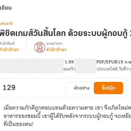
เขียน
แฟนตาซี
พิชิตเกมส์วันสิ้นโลก ด้วยระบบผู้กอบกู้
สำนักพิมพ์
นามปากกา
สำนักอักษร
สำนักอักษร
รื่อง
พิชิต
เกมส์
112 ตอน
185.92K
1.12K
1.9K
PG ทั่วไป
PDF/EPUB
19 ก.พ
วัน
สารบัญ
จำนวนคำ
จำนวนหน้า (A5)
ยอดวิว
ระดับเนื้อหา
ประเภทไฟล์
วันที่ว
สิ้น
โลก
ด้วย
129
ตัวอย่าง
ซื้ออีบุ๊ก
ระบบ
ู้
กอบ
เมื่อความภักดีถูกตอบแทนด้วยความตาย เขา จึงเกิดใหม่พร้
ู้
อาหารของซอมบี้ เขาผู้ได้รับพลังจากระบบผู้กอบกู้ จะเหยีย
ที่เป็นของตน!