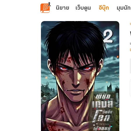
ข้ามไปยังเนื้อหาหลัก
นิยาย
เว็บตูน
อีบุ๊ก
มุมนัก
เ
ผ
ก