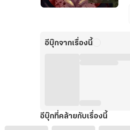
พิชิต
เกมส์
วัน
สิ้น
โลก
อีบุ๊กจากเรื่องนี้
ด้วย
ระบบ
ผู้
กอบ
กู้
2
อีบุ๊กที่คล้ายกับเรื่องนี้