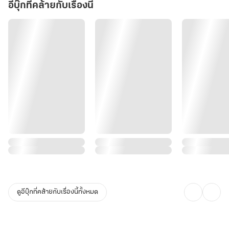
ลุงเค้าอาจออกไปจับเอาหนูมาย่างให้พวกเรากินก็ได้นะ!"
อีบุ๊กที่คล้ายกับเรื่องนี้
"อ๊า~"
เหล่าเด็กๆ พร้อมใจกันกรีดร้องออกมาด้วยความหวาดกลัว แต่กระนั้นก็
ยังพยายามเต็มที่ที่จะไม่ทำเสียงดัง
"หม่าม้าสั่งไว้ว่า เราจะต้องพยายามทำตัวให้ว่าง่ายที่สุด เพราะว่าลุงน่ะมี
ชีวิตในวัยเด็กที่ย่ำแย่มากๆ คนบนเขาเองก็ปฏิบัติกับเด็กอย่างโหดร้าย ถ้า
ทำตัวเรื่องมากเราอาจถูกจับไปปล่อยในป่า ต้องล่าสัตว์กินเอง นอนบน
พื้นหญ้า กินหนอน หรือไม่ก็ต้องแบกหินวิ่งขึ้นลงเขาเป็นการทำโทษก็ได้
นะ"
"น่ากลัววววว"
ดูอีบุ๊กที่คล้ายกับเรื่องนี้ทั้งหมด
หรงเหวินอี้ที่แอบฟังอยู่พึมพำกับตนเองราวกับจะตัดพ้อ