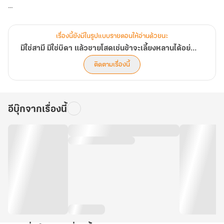
ถึงจะไม่เคยเดินทางออกจากดินแดนของชาวยุทธ์ แต่ในเมื่อน้องสาว
กำลังลำบากหรงเหวินอี้ก็จำเป็นต้องสวมบทคุณลุงเพื่อรับหน้าที่ดูแล
เรื่องนี้ยังมีในรูปแบบรายตอนให้อ่านด้วยนะ
หลานเป็นเวลา 1 เดือน
มิใช่สามี มิใช่บิดา แล้วชายโสดเช่นข้าจะเลี้ยงหลานได้อย่างไร!?
ติดตามเรื่องนี้
ทว่า...
"นี่... จะไม่ลองขอให้ลุงทำอะไรให้กินจริงๆ เหรอ?" เสียงของเด็กน้อยคน
อีบุ๊กจากเรื่องนี้
หนึ่งดังขึ้น
"ไม่ได้นะจะไปรบกวนลุงไม่ได้!"
"ใช่ๆ"
"ที่สำคัญจำไม่ได้เหรอว่าหม่าม้าบอกว่าไงน่ะห๊า ลุงน่ะเป็นคนจริงจังมาก
ในขณะที่พวกเราไม่มีเงินแม้แต่เหรียญเดียวแบบนี้ หากเราไปขอร้องลุง