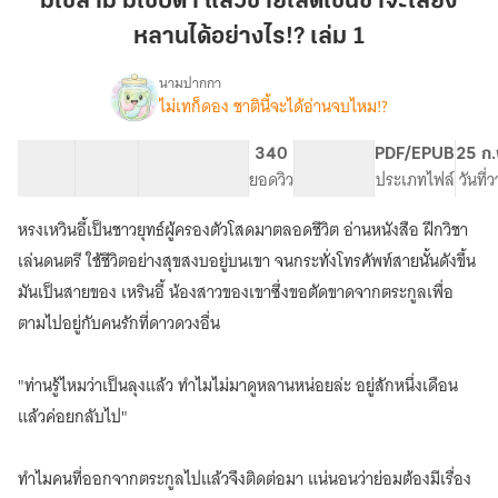
มิใช่สามี มิใช่บิดา แล้วชายโสดเช่นข้าจะเลี้ยง
บิดา
หลานได้อย่างไร!? เล่ม 1
แล้ว
ชาย
นามปากกา
โสด
ไม่เทก็ดอง ชาตินี้จะได้อ่านจบไหม!?
เรื่อง
มิใช่
เช่น
สามี
ข้า
24 ตอน
45.37K
176
340
PG ทั่วไป
PDF/EPUB
25 ก.
มิใช่
สารบัญ
จำนวนคำ
จะ
จำนวนหน้า (A5)
ยอดวิว
ระดับเนื้อหา
ประเภทไฟล์
วันที่
บิดา
เลี้ยง
แล้ว
หรงเหวินอี้เป็นชาวยุทธ์ผู้ครองตัวโสดมาตลอดชีวิต อ่านหนังสือ ฝึกวิชา
หลาน
ชาย
โสด
ได้
เล่นดนตรี ใช้ชีวิตอย่างสุขสงบอยู่บนเขา จนกระทั่งโทรศัพท์สายนั้นดังขึ้น
เช่น
อย่างไร!?
มันเป็นสายของ เหรินอี้ น้องสาวของเขาซึ่งขอตัดขาดจากตระกูลเพื่อ
ข้า
เล่ม
ตามไปอยู่กับคนรักที่ดาวดวงอื่น
จะ
1
เลี้ยง
หลาน
"ท่านรู้ไหมว่าเป็นลุงแล้ว ทำไมไม่มาดูหลานหน่อยล่ะ อยู่สักหนึ่งเดือน
ได้
อย่างไร!?
แล้วค่อยกลับไป"
ทำไมคนที่ออกจากตระกูลไปแล้วจึงติดต่อมา แน่นอนว่าย่อมต้องมีเรื่อง