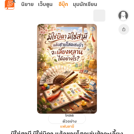
ข้ามไปยังเนื้อหาหลัก
นิยาย
เว็บตูน
อีบุ๊ก
มุมนักเขียน
โหลด
มิใช่
ตัวอย่าง
สามี
แฟนตาซี
มิใช่