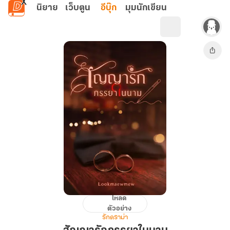
ข้ามไปยังเนื้อหาหลัก
นิยาย
เว็บตูน
อีบุ๊ก
มุมนักเขียน
โหลด
สัญญา
ตัวอย่าง
รัก
รักดราม่า
ภรรยา