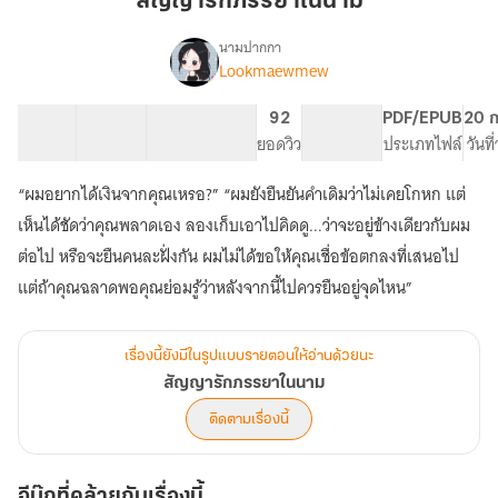
สัญญารักภรรยาในนาม
ใน
นาม
นามปากกา
Lookmaewmew
เรื่อง
สัญญา
รัก
55 ตอน
149.16K
582
92
PG ทั่วไป
PDF/EPUB
20 ก
ภรรยา
สารบัญ
จำนวนคำ
จำนวนหน้า (A5)
ยอดวิว
ระดับเนื้อหา
ประเภทไฟล์
วันท
ใน
นาม
“ผมอยากได้เงินจากคุณเหรอ?” “ผมยังยืนยันคำเดิมว่าไม่เคยโกหก แต่
เห็นได้ชัดว่าคุณพลาดเอง ลองเก็บเอาไปคิดดู...ว่าจะอยู่ข้างเดียวกับผม
ต่อไป หรือจะยืนคนละฝั่งกัน ผมไม่ได้ขอให้คุณเชื่อข้อตกลงที่เสนอไป
แต่ถ้าคุณฉลาดพอคุณย่อมรู้ว่าหลังจากนี้ไปควรยืนอยู่จุดไหน”
เรื่องนี้ยังมีในรูปแบบรายตอนให้อ่านด้วยนะ
สัญญารักภรรยาในนาม
ติดตามเรื่องนี้
อีบุ๊กที่คล้ายกับเรื่องนี้