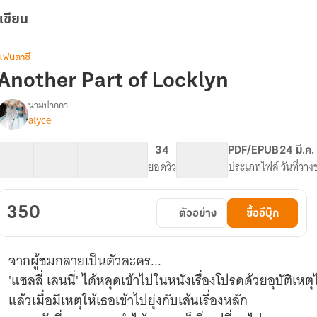
เขียน
แฟนตาซี
Another Part of Locklyn
นามปากกา
alyce
ANOTHER
รื่อง
PART
OF
37 ตอน
141.58K
419
34
PG ทั่วไป
PDF/EPUB
24 มี.ค
LOCKLYN
สารบัญ
จำนวนคำ
จำนวนหน้า (A5)
ยอดวิว
ระดับเนื้อหา
ประเภทไฟล์
วันที่วา
350
ตัวอย่าง
ซื้ออีบุ๊ก
จากผู้ชมกลายเป็นตัวละคร...
'แซลลี่ เลนนี่' ได้หลุดเข้าไปในหนังเรื่องโปรดด้วยอุบัติเหต
แล้วเมื่อมีเหตุให้เธอเข้าไปยุ่งกับเส้นเรื่องหลัก