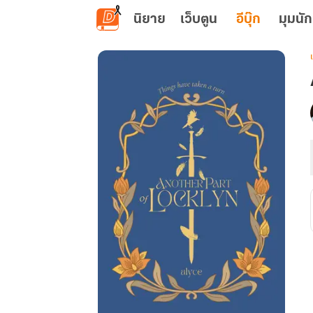
ข้ามไปยังเนื้อหาหลัก
นิยาย
เว็บตูน
อีบุ๊ก
มุมนัก
เ