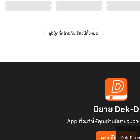
ดูอีบุ๊กที่คล้ายกับเรื่องนี้ทั้งหมด
นิยาย Dek-D
App ที่จะทำให้คุณอ่านนิยายจนวาง
Dek-D.com ใช
ดาวน์โหลดแอป