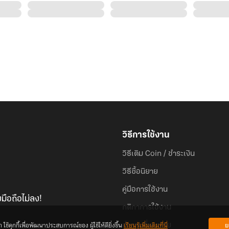
วิธีการใช้งาน
วิธีเติม Coin / ชำระเงิน
วิธีซื้อนิยาย
คู่มือการใช้งาน
มือถือไม่ลง!
กติกาการใช้งาน
้คุกกี้เพื่อพัฒนาประสบการณ์ของ ผู้ใช้ให้ดียิ่งขึ้น
เรียนรู้เพิ่มเติมที่นี่
ย
คำถามที่พบบ่อย