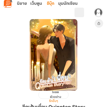
ข้ามไปยังเนื้อหาหลัก
นิยาย
เว็บตูน
อีบุ๊ก
มุมนักเขียน
โหลด
ขีด
ตัวอย่าง
เส้น
รักอื่นๆ
เพื่อน