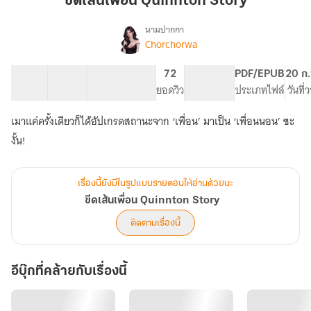
ขีดเส้นเพื่อน Quinnton Story
Quinnton
Story
นามปากกา
Chorchorwa
เรื่อง
ขีด
เส้น
44 ตอน
82.09K
481
72
PG ทั่วไป
PDF/EPUB
20 ก.
เพื่อน
สารบัญ
จำนวนคำ
จำนวนหน้า (A5)
ยอดวิว
ระดับเนื้อหา
ประเภทไฟล์
วันที่
Quinnton
Story
เมาแค่ครั้งเดียวก็ได้อัปเกรดสถานะจาก ‘เพื่อน’ มาเป็น ‘เพื่อนนอน’ ซะ
งั้น!
เรื่องนี้ยังมีในรูปแบบรายตอนให้อ่านด้วยนะ
ขีดเส้นเพื่อน Quinnton Story
ติดตามเรื่องนี้
อีบุ๊กที่คล้ายกับเรื่องนี้