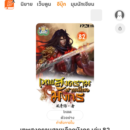
ข้ามไปยังเนื้อหาหลัก
นิยาย
เว็บตูน
อีบุ๊ก
มุมนักเขียน
โหลด
เทพ
ตัวอย่าง
สงคราม
กำลังภายใน
สาย