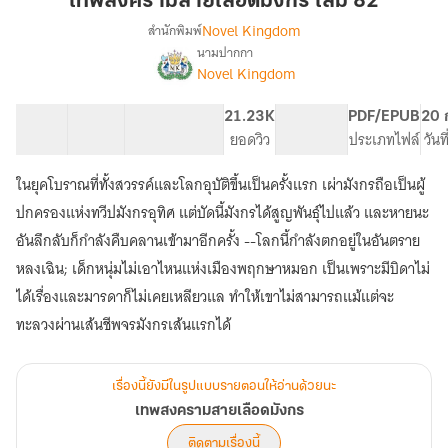
เทพสงครามสายเลือดมังกร เล่ม 82
เลือด
Novel Kingdom
สำนักพิมพ์
มังกร
นามปากกา
เรื่อง
เล่ม
Novel Kingdom
เทพ
82
สงคราม
สาย
37 ตอน
94.83K
400
21.23K
PG ทั่วไป
PDF/EPUB
20 
เลือด
สารบัญ
จำนวนคำ
จำนวนหน้า (A5)
ยอดวิว
ระดับเนื้อหา
ประเภทไฟล์
วันท
มังกร
ในยุคโบราณที่ทั้งสวรรค์และโลกอุบัติขึ้นเป็นครั้งแรก เผ่ามังกรถือเป็นผู้
ปกครองแห่งทวีปมังกรอุทิศ แต่บัดนี้มังกรได้สูญพันธุ์ไปแล้ว และหายนะ
อันลึกลับก็กำลังคืบคลานเข้ามาอีกครั้ง --โลกนี้กำลังตกอยู่ในอันตราย
หลงเฉิน; เด็กหนุ่มไม่เอาไหนแห่งเมืองพฤกษาหมอก เป็นเพราะมีบิดาไม่
ได้เรื่องและมารดาก็ไม่เคยเหลียวแล ทำให้เขาไม่สามารถแม้แต่จะ
ทะลวงผ่านเส้นชีพจรมังกรเส้นแรกได้
เรื่องนี้ยังมีในรูปแบบรายตอนให้อ่านด้วยนะ
เทพสงครามสายเลือดมังกร
ติดตามเรื่องนี้