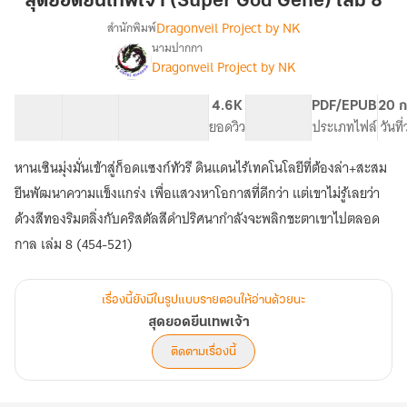
สุดยอดยีนเทพเจ้า (Super God Gene) เล่ม 8
เทพเจ้า
Dragonveil Project by NK
สำนักพิมพ์
(Super
นามปากกา
เรื่อง
God
Dragonveil Project by NK
สุด
Gene)
ยอด
เล่ม
ยีน
69 ตอน
106.72K
421
4.6K
PG ทั่วไป
PDF/EPUB
20 ก
8
เทพเจ้า
สารบัญ
จำนวนคำ
จำนวนหน้า (A5)
ยอดวิว
ระดับเนื้อหา
ประเภทไฟล์
วันที
หานเซินมุ่งมั่นเข้าสู่ก็อดแซงก์ทัวรี ดินแดนไร้เทคโนโลยีที่ต้องล่า+สะสม
ยีนพัฒนาความแข็งแกร่ง เพื่อแสวงหาโอกาสที่ดีกว่า แต่เขาไม่รู้เลยว่า
ด้วงสีทองริมตลิ่งกับคริสตัลสีดำปริศนากำลังจะพลิกชะตาเขาไปตลอด
กาล เล่ม 8 (454-521)
เรื่องนี้ยังมีในรูปแบบรายตอนให้อ่านด้วยนะ
สุดยอดยีนเทพเจ้า
ติดตามเรื่องนี้