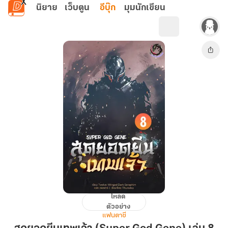
ข้ามไปยังเนื้อหาหลัก
นิยาย
เว็บตูน
อีบุ๊ก
มุมนักเขียน
โหลด
สุด
ตัวอย่าง
ยอด
แฟนตาซี
ยีน