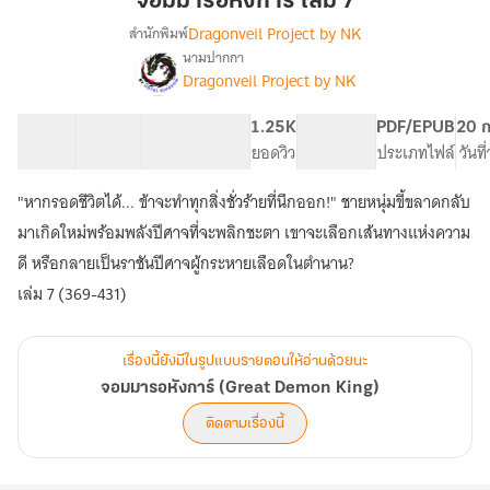
จอมมารอหังการ์ เล่ม 7
หัง
Dragonveil Project by NK
สำนักพิมพ์
การ์
นามปากกา
เรื่อง
เล่ม
Dragonveil Project by NK
จอม
7
มา
รอ
66 ตอน
201.27K
728
1.25K
PG ทั่วไป
PDF/EPUB
20 ก
หัง
สารบัญ
จำนวนคำ
จำนวนหน้า (A5)
ยอดวิว
ระดับเนื้อหา
ประเภทไฟล์
วันท
การ์
(Great
"หากรอดชีวิตได้... ข้าจะทำทุกสิ่งชั่วร้ายที่นึกออก!" ชายหนุ่มขี้ขลาดกลับ
Demon
มาเกิดใหม่พร้อมพลังปีศาจที่จะพลิกชะตา เขาจะเลือกเส้นทางแห่งความ
King)
ดี หรือกลายเป็นราชันปีศาจผู้กระหายเลือดในตำนาน?
เล่ม 7 (369-431)
เรื่องนี้ยังมีในรูปแบบรายตอนให้อ่านด้วยนะ
จอมมารอหังการ์ (Great Demon King)
ติดตามเรื่องนี้