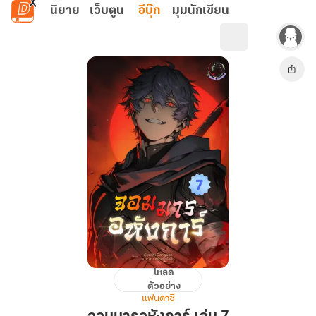
ข้ามไปยังเนื้อหาหลัก
นิยาย
เว็บตูน
อีบุ๊ก
มุมนักเขียน
โหลด
จอม
ตัวอย่าง
มา
แฟนตาซี
รอ