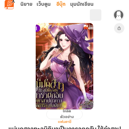
ข้ามไปยังเนื้อหาหลัก
นิยาย
เว็บตูน
อีบุ๊ก
มุมนักเขียน
โหลด
แม่มด
ตัวอย่าง
สาว
แฟนตาซี
ทะลุ