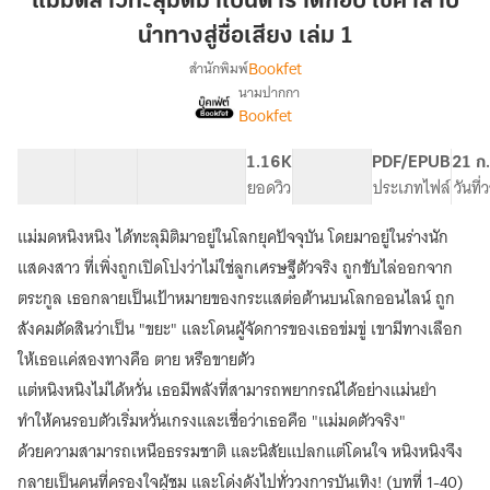
แม่มดสาวทะลุมิติมาเป็นดาราตกอับ ใช้คำสาป
มิติ
นำทางสู่ชื่อเสียง เล่ม 1
มา
Bookfet
สำนักพิมพ์
เป็น
นามปากกา
ดารา
เรื่อง
Bookfet
แม่มด
ตกอับ
สาว
ใช้
ทะลุ
40 ตอน
70.92K
628
1.16K
PG ทั่วไป
PDF/EPUB
21 ก
คำ
มิติ
สารบัญ
จำนวนคำ
จำนวนหน้า (A5)
ยอดวิว
ระดับเนื้อหา
ประเภทไฟล์
วันที
สาป
มา
นำทาง
เป็น
แม่มดหนิงหนิง ได้ทะลุมิติมาอยู่ในโลกยุคปัจจุบัน โดยมาอยู่ในร่างนัก
ดารา
สู่
แสดงสาว ที่เพิ่งถูกเปิดโปงว่าไม่ใช่ลูกเศรษฐีตัวจริง ถูกขับไล่ออกจาก
ตกอับ
ชื่อ
ใช้
ตระกูล เธอกลายเป็นเป้าหมายของกระแสต่อต้านบนโลกออนไลน์ ถูก
เสียง
คำ
สังคมตัดสินว่าเป็น "ขยะ" และโดนผู้จัดการของเธอข่มขู่ เขามีทางเลือก
เล่ม
สาป
ให้เธอแค่สองทางคือ ตาย หรือขายตัว
1
นำทาง
สู่
แต่หนิงหนิงไม่ได้หวั่น เธอมีพลังที่สามารถพยากรณ์ได้อย่างแม่นยำ
ชื่อ
ทำให้คนรอบตัวเริ่มหวั่นเกรงและเชื่อว่าเธอคือ "แม่มดตัวจริง"
เสียง
ด้วยความสามารถเหนือธรรมชาติ และนิสัยแปลกแต่โดนใจ หนิงหนิงจึง
กลายเป็นคนที่ครองใจผู้ชม และโด่งดังไปทั่ววงการบันเทิง! (บทที่ 1-40)