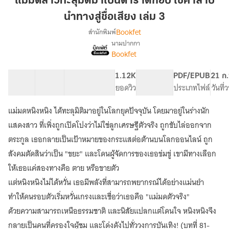
แม่มดสาวทะลุมิติมาเป็นดาราตกอับ ใช้คำสาป
มิติ
นำทางสู่ชื่อเสียง เล่ม 3
มา
Bookfet
สำนักพิมพ์
เป็น
นามปากกา
ดารา
เรื่อง
Bookfet
แม่มด
ตกอับ
สาว
ใช้
ทะลุ
40 ตอน
69.62K
625
1.12K
PG ทั่วไป
PDF/EPUB
21 ก
คำ
มิติ
สารบัญ
จำนวนคำ
จำนวนหน้า (A5)
ยอดวิว
ระดับเนื้อหา
ประเภทไฟล์
วันที
สาป
มา
นำทาง
เป็น
แม่มดหนิงหนิง ได้ทะลุมิติมาอยู่ในโลกยุคปัจจุบัน โดยมาอยู่ในร่างนัก
ดารา
สู่
แสดงสาว ที่เพิ่งถูกเปิดโปงว่าไม่ใช่ลูกเศรษฐีตัวจริง ถูกขับไล่ออกจาก
ตกอับ
ชื่อ
ใช้
ตระกูล เธอกลายเป็นเป้าหมายของกระแสต่อต้านบนโลกออนไลน์ ถูก
เสียง
คำ
สังคมตัดสินว่าเป็น "ขยะ" และโดนผู้จัดการของเธอข่มขู่ เขามีทางเลือก
เล่ม
สาป
ให้เธอแค่สองทางคือ ตาย หรือขายตัว
3
นำทาง
สู่
แต่หนิงหนิงไม่ได้หวั่น เธอมีพลังที่สามารถพยากรณ์ได้อย่างแม่นยำ
ชื่อ
ทำให้คนรอบตัวเริ่มหวั่นเกรงและเชื่อว่าเธอคือ "แม่มดตัวจริง"
เสียง
ด้วยความสามารถเหนือธรรมชาติ และนิสัยแปลกแต่โดนใจ หนิงหนิงจึง
กลายเป็นคนที่ครองใจผู้ชม และโด่งดังไปทั่ววงการบันเทิง! (บทที่ 81-