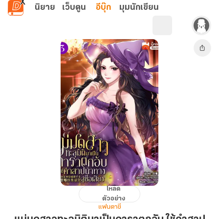
ข้ามไปยังเนื้อหาหลัก
นิยาย
เว็บตูน
อีบุ๊ก
มุมนักเขียน
โหลด
แม่มด
ตัวอย่าง
สาว
แฟนตาซี
ทะลุ