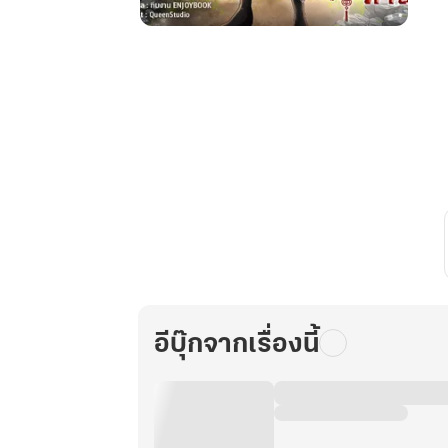
เก้า
คัมภีร์
สวรรค์
ราชัน
ไร้
เทียม
ทาน
เล่ม
2
อีบุ๊กจากเรื่องนี้