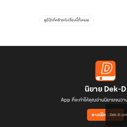
ดูอีบุ๊กที่คล้ายกับเรื่องนี้ทั้งหมด
นิยาย Dek-D
App ที่จะทำให้คุณอ่านนิยายจนวาง
Dek-D.com ใช
ดาวน์โหลดแอป