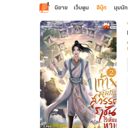
ข้ามไปยังเนื้อหาหลัก
นิยาย
เว็บตูน
อีบุ๊ก
มุมนัก
เ