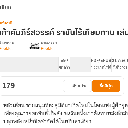
เขียน
แฟนตาซี
เก้าคัมภีร์สวรรค์ ราชันไร้เทียมทาน เล่
สำนักพิมพ์
นามปากกา
Bookfet
Bookfet
รื่อง
เก้า
คัมภีร์
40 ตอน
62.98K
510
597
PG ทั่วไป
PDF/EPUB
21 ก.พ.
สวรรค์
สารบัญ
จำนวนคำ
จำนวนหน้า (A5)
ยอดวิว
ระดับเนื้อหา
ประเภทไฟล์
วันที่วาง
ราชัน
ไร้
เทียม
179
ตัวอย่าง
ซื้ออีบุ๊ก
ทาน
หลัวเทียน ชายหนุ่มที่ทะลุมิติมาเกิดใหม่ในโลกแห่งผู้ฝึกยุ
เพียงคุณชายตกอับที่ไร้พลัง จนวันหนึ่งเขาค้นพบพลังลึกลับ
ปลุกพลังเหนือขีดจำกัดได้ในพริบตาเดียว