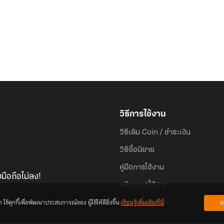
วิธีการใช้งาน
วิธีเติม Coin / ชำระเงิน
วิธีซื้อนิยาย
คู่มือการใช้งาน
มือถือไม่ลง!
กติกาการใช้งาน
้คุกกี้เพื่อพัฒนาประสบการณ์ของ ผู้ใช้ให้ดียิ่งขึ้น
เรียนรู้เพิ่มเติมที่นี่
ย
คำถามที่พบบ่อย