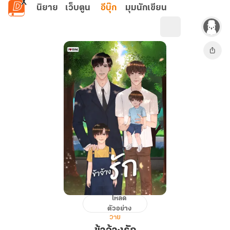
ข้ามไปยังเนื้อหาหลัก
นิยาย
เว็บตูน
อีบุ๊ก
มุมนักเขียน
โหลด
ข้า
ตัวอย่าง
จ้าง
วาย
รัก