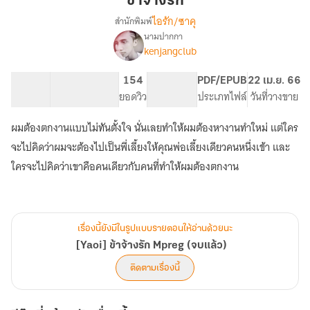
ข้าจ้างรัก
ไอรัก/ซาคุ
สำนักพิมพ์
นามปากกา
[Yaoi]
เรื่อง
kenjangclub
ข้า
จ้าง
94.31K
312
154
PG ทั่วไป
PDF/EPUB
22 เม.ย. 66
รัก
จำนวนคำ
จำนวนหน้า (A5)
ยอดวิว
ระดับเนื้อหา
ประเภทไฟล์
วันที่วางขาย
Mpreg
(จบ
แล้ว)
ผมต้องตกงานแบบไม่ทันตั้งใจ นั่นเลยทำให้ผมต้องหางานทำใหม่ แต่ใคร
จะไปคิดว่าผมจะต้องไปเป็นพี่เลี้ยงให้คุณพ่อเลี้ยงเดียวคนหนึ่งเข้า และ
ใครจะไปคิดว่าเขาคือคนเดียวกับคนที่ทำให้ผมต้องตกงาน
เรื่องนี้ยังมีในรูปแบบรายตอนให้อ่านด้วยนะ
[Yaoi] ข้าจ้างรัก Mpreg (จบแล้ว)
ติดตามเรื่องนี้