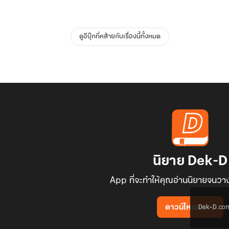
ดูอีบุ๊กที่คล้ายกับเรื่องนี้ทั้งหมด
นิยาย Dek-D
App ที่จะทำให้คุณอ่านนิยายจนวาง
Dek-D.com ใช
ดาวน์โหลดแอป