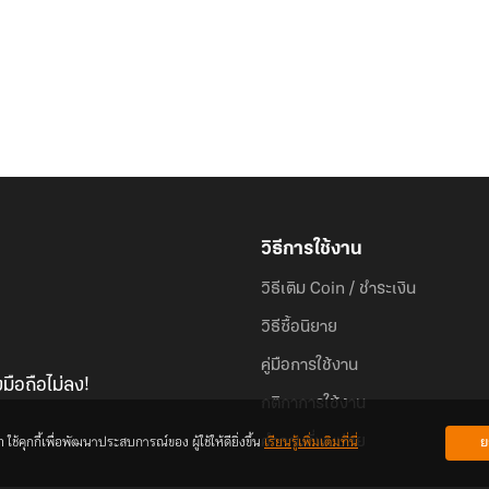
วิธีการใช้งาน
วิธีเติม Coin / ชำระเงิน
วิธีซื้อนิยาย
คู่มือการใช้งาน
มือถือไม่ลง!
กติกาการใช้งาน
้คุกกี้เพื่อพัฒนาประสบการณ์ของ ผู้ใช้ให้ดียิ่งขึ้น
เรียนรู้เพิ่มเติมที่นี่
ย
คำถามที่พบบ่อย