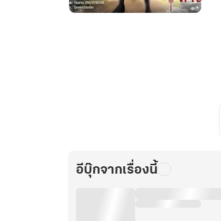
เก้า
คัมภีร์
สวรรค์
ราชัน
ไร้
เทียม
ทาน
เล่ม
6
อีบุ๊กจากเรื่องนี้