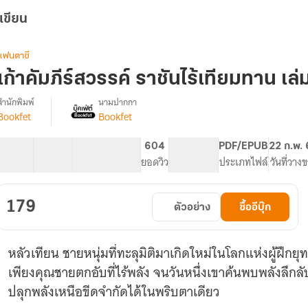
เขียน
แฟนตาซี
เก้าคัมภีร์สวรรค์ ราชันไร้เทียมทาน เล่
สำนักพิมพ์
นามปากกา
Bookfet
Bookfet
รื่อง
เก้า
คัมภีร์
40 ตอน
64.04K
547
604
PG ทั่วไป
PDF/EPUB
22 ก.พ.
สวรรค์
สารบัญ
จำนวนคำ
จำนวนหน้า (A5)
ยอดวิว
ระดับเนื้อหา
ประเภทไฟล์
วันที่วาง
ราชัน
ไร้
เทียม
179
ตัวอย่าง
ซื้ออีบุ๊ก
ทาน
หลัวเทียน ชายหนุ่มที่ทะลุมิติมาเกิดใหม่ในโลกแห่งผู้ฝึกยุ
เพียงคุณชายตกอับที่ไร้พลัง จนวันหนึ่งเขาค้นพบพลังลึกลับ
ปลุกพลังเหนือขีดจำกัดได้ในพริบตาเดียว