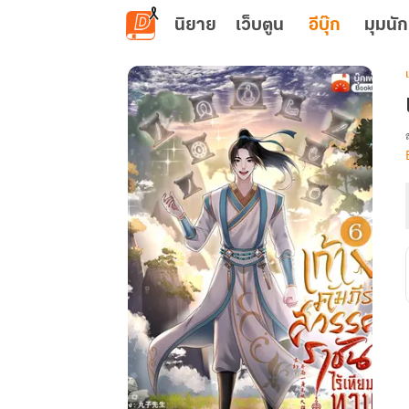
ข้ามไปยังเนื้อหาหลัก
นิยาย
เว็บตูน
อีบุ๊ก
มุมนัก
เ