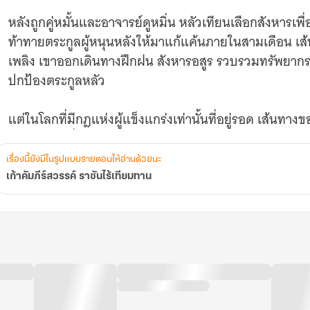
หลังถูกคู่หมั้นและอาจารย์ดูหมิ่น หลัวเทียนเลือกสังห
ท้าทายตระกูลผู้หนุนหลังให้มาแก้แค้นภายในสามเดือน เส้น
เพลิง เขาออกเดินทางฝึกฝน สังหารอสูร รวบรวมทรัพยากรส
ปกป้องตระกูลหลัว
แต่ในโลกที่มีกฎแห่งผู้แข็งแกร่งเท่านั้นที่อยู่รอด เส้นทาง
และทุกก้าวที่เขาเดิน — คือก้าวสู่การเป็น ราชันไร้เทียมทาน ผ
240)
เรื่องนี้ยังมีในรูปแบบรายตอนให้อ่านด้วยนะ
แฟนตาซีหนังสือแปลนิยายจีนแปล
เก้าคัมภีร์สวรรค์ ราชันไร้เทียมทาน