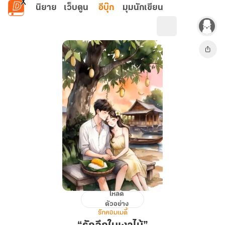
ข้ามไปยังเนื้อหาหลัก
นิยาย
เว็บตูน
อีบุ๊ก
มุมนักเขียน
โหลด
“รัก
ตัวอย่าง
ลึก
รักคอมเมดี้
ใน