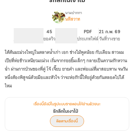
“รักลึกในเงาไม้”
เงา
ไม้”
นามปากกา
นทีสวาท
เรื่อง
รัก
ลึก
42
45
PG ทั่วไป
PDF
21 ก.พ. 69
ใน
จำนวนหน้า (A5)
ยอดวิว
ระดับเนื้อหา
ประเภทไฟล์
วันที่วางขาย
เงา
ไม้
ใต้ต้นมะม่วงใหญ่ในตลาดน้ำเก่า เอก ช่างไม้พูดน้อย กับเดือน สาวผม
เปียที่ห่อข้าวเหนียวมะม่วง เริ่มจากรอยยิ้มเล็กๆ กลายเป็นความรักหวาน
ฉ่ำ ผ่านการป่วนของพี่ตู่ โจ้ เจี๊ยบ ยายคำ และพ่อแม่ที่มาสอบทาน จนวัน
หนึ่งต้องพิสูจน์ด้วยมือและหัวใจ ว่าจะห่อรักนี้ให้อยู่ด้วยกันตลอดไปได้
ไหม
เรื่องนี้ยังมีในรูปแบบรายตอนให้อ่านด้วยนะ
รักลึกในเงาไม้
ติดตามเรื่องนี้