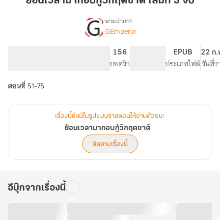
ย้อนเวลามากอบกู้วิกฤตชาติ เล่มที่ 3 จบ
อบ
กู้
นามปากกา
GEmperor
เรื่อง
วิกฤต
ย้อน
ชาติ
เวลา
25 ตอน
35.77K
194
156
PG ทั่วไป
EPUB
22 ก.
เล่ม
มาก
สารบัญ
จำนวนคำ
จำนวนหน้า (A5)
ยอดวิว
ระดับเนื้อหา
ประเภทไฟล์
วันที่
ที่
อบ
กู้
3
ตอนที่ 51-75
วิกฤต
จบ
ชาติ
เรื่องนี้ยังมีในรูปแบบรายตอนให้อ่านด้วยนะ
ย้อนเวลามากอบกู้วิกฤตชาติ
ติดตามเรื่องนี้
อีบุ๊กจากเรื่องนี้