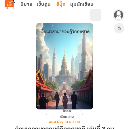
ข้ามไปยังเนื้อหาหลัก
นิยาย
เว็บตูน
อีบุ๊ก
มุมนักเขียน
โหลด
ย้อน
ตัวอย่าง
เวลา
อดีต ปัจจุบัน อนาคต
มาก