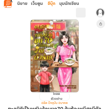
ข้ามไปยังเนื้อหาหลัก
นิยาย
เว็บตูน
อีบุ๊ก
มุมนักเขียน
โหลด
ทะลุ
ตัวอย่าง
มิติ
อดีต ปัจจุบัน อนาคต
เป็น