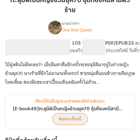
ทะลุมิติเป็นหญิงอ้วนยุค70 อุ้มท้องหนีสามีตัว
หญิง
ร้าย
อ้วน
ยุค70
นามปากกา
อุ้ม
One Red Queen
[E-
เรื่อง
ท้อง
book49]ทะลุ
มิติ
หนี
25 ตอน
33.63K
320
105
PG ทั่วไป
PDF/EPUB
23 ก.
เป็น
สารบัญ
จำนวนคำ
สามี
จำนวนหน้า (A5)
ยอดวิว
ระดับเนื้อหา
ประเภทไฟล์
วันที่
หญิง
ตัว
อ้วน
ไป๋ลู่หลินไม่คิดเลยว่า เมื่อลืมตาตื่นอีกครั้งจะทะลุมิติมาอยู่ในร่างหญิง
ร้าย
ยุค70
อ้วนยุค70 นางร้ายที่อีกไม่นานจะตั้งครรภ์ ชายหนุ่มที่นอนข้างกายคือบุรุษ
อุ้ม
ท้อง
โหดเหี้ยม สองมือของเขาเปื้อนเลือดนับครั้งไม่ถ้วน...
หนี
สามี
ตัว
เรื่องนี้ยังมีในรูปแบบรายตอนให้อ่านด้วยนะ
ร้าย
[E-book49]ทะลุมิติเป็นหญิงอ้วนยุค70 อุ้มท้องหนีสามีตัวร้าย
ติดตามเรื่องนี้