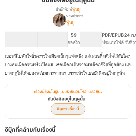
ฉันยังติดอยู่ในฤดูนั้น
อยู่
ฟู่หยู
สำนักพิมพ์
ใน
นามปากกา
เรื่อง
ฤดู
ฟู่หยู
ฉัน
นั้น
ยัง
ติด
22 ตอน
25.38K
157
59
PG ทั่วไป
PDF/EPUB
24 ก.
อยู่
สารบัญ
จำนวนคำ
จำนวนหน้า (A5)
ยอดวิว
ระดับเนื้อหา
ประเภทไฟล์
วันที่
ใน
ฤดู
เธอหนีไปพักใจชั่วคราวในเมืองเล็กๆแห่งหนึ่ง แต่เผลอทิ้งหัวใจไว้กับใคร
นั้น
บางคนเมื่อความจริงเปิดเผย เธอเลือกเดินจากมาเลือกชีวิตที่ถูกต้อง แต่
บางฤดูไม่ได้จบลงพร้อมการจากลา เพราะหัวใจเธอยังติดอยู่ในฤดูนั้น
เรื่องนี้ยังมีในรูปแบบรายตอนให้อ่านด้วยนะ
ฉันยังติดอยู่ในฤดูนั้น
ติดตามเรื่องนี้
อีบุ๊กที่คล้ายกับเรื่องนี้