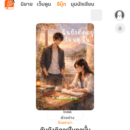
ข้ามไปยังเนื้อหาหลัก
นิยาย
เว็บตูน
อีบุ๊ก
มุมนักเขียน
โหลด
ฉัน
ตัวอย่าง
ยัง
รักดราม่า
ติด