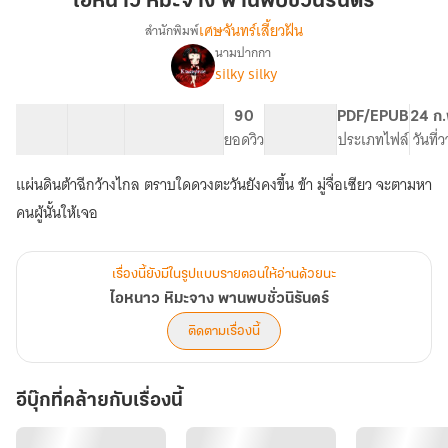
ไอหนาว หิมะจาง พานพบชั่วนิรันดร์
จาง
เศษจันทร์เสี้ยวฝัน
สำนักพิมพ์
พาน
นามปากกา
เรื่อง
พบ
silky silky
ไอ
ชั่ว
หนาว
นิ
หิมะ
25 ตอน
24.17K
190
90
PG ทั่วไป
PDF/EPUB
24 ก.
รัน
จาง
สารบัญ
จำนวนคำ
จำนวนหน้า (A5)
ยอดวิว
ระดับเนื้อหา
ประเภทไฟล์
วันที่
พาน
ดร์
พบ
แผ่นดินต้าฉีกว้างไกล ตราบใดดวงตะวันยังคงขึ้น ข้า มู่จื่อเซียว จะตามหา
ชั่ว
คนผู้นั้นให้เจอ
นิ
รัน
ดร์
เรื่องนี้ยังมีในรูปแบบรายตอนให้อ่านด้วยนะ
ไอหนาว หิมะจาง พานพบชั่วนิรันดร์
ติดตามเรื่องนี้
อีบุ๊กที่คล้ายกับเรื่องนี้