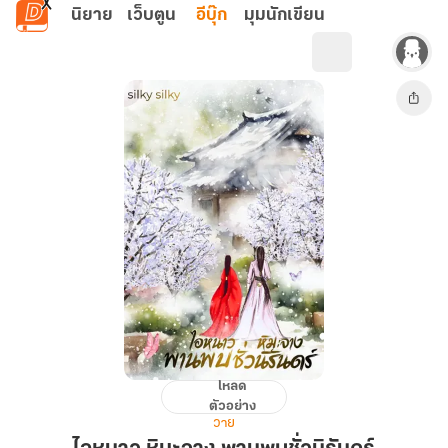
ข้ามไปยังเนื้อหาหลัก
นิยาย
เว็บตูน
อีบุ๊ก
มุมนักเขียน
โหลด
ไอ
ตัวอย่าง
หนาว
วาย
หิมะ