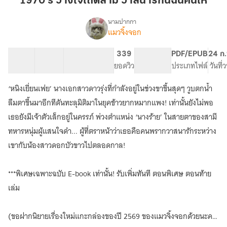
1970’s วางใจเถิดสามี วาสนารักนี้ฉันคืนให้
สามี
วาสนา
นามปากกา
แมวจิ้งจอก
1970’s
รัก
เรื่อง
วางใจ
นี้
เถิด
34 ตอน
47.19K
266
339
PG ทั่วไป
PDF/EPUB
24 ก.
ฉัน
สามี
สารบัญ
จำนวนคำ
จำนวนหน้า (A5)
ยอดวิว
ระดับเนื้อหา
ประเภทไฟล์
วันที่
คืนให้
วาสนา
รัก
‘หนิงเยี่ยนเฟย’ นางเอกสาวดาวรุ่งที่กำลังอยู่ในช่วงขาขึ้นสุดๆ วูบตกน้ำ
นี้
ลืมตาขึ้นมาอีกทีดันทะลุมิติมาในยุคข้าวยากหมากแพง! เท่านั้นยังไม่พอ
ฉัน
คืนให้
เธอยังมีเจ้าตัวเล็กอยู่ในครรภ์ พ่วงตำแหน่ง ‘นางร้าย’ ในสายตาของสามี
ทหารหนุ่มผู้แสนใจดำ... ผู้ที่ตราหน้าว่าเธอคือคนพรากวาสนารักระหว่าง
เขากับน้องสาวดอกบัวขาวไปตลอดกาล!
***พิเศษเฉพาะฉบับ E-book เท่านั้น! รับเพิ่มทันที ตอนพิเศษ ตอนท้าย
เล่ม
(ขอฝากนิยายเรื่องใหม่แกะกล่องของปี 2569 ของแมวจิ้งจอกด้วยนะคะ)