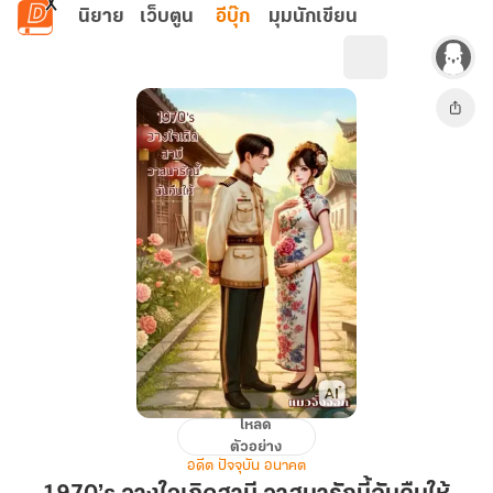
ข้ามไปยังเนื้อหาหลัก
นิยาย
เว็บตูน
อีบุ๊ก
มุมนักเขียน
โหลด
1970’s
ตัวอย่าง
วางใจ
อดีต ปัจจุบัน อนาคต
เถิด