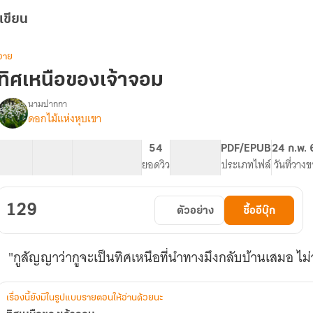
เขียน
วาย
ทิศเหนือของเจ้าจอม
นามปากกา
ดอกไม้แห่งหุบเขา
รื่อง
ทิศ
เหนือ
22 ตอน
39.12K
152
54
PG ทั่วไป
PDF/EPUB
24 ก.พ.
ของ
สารบัญ
จำนวนคำ
จำนวนหน้า (A5)
ยอดวิว
ระดับเนื้อหา
ประเภทไฟล์
วันที่วาง
เจ้า
จอม
129
ตัวอย่าง
ซื้ออีบุ๊ก
"กูสัญญาว่ากูจะเป็นทิศเหนือที่นำทางมึงกลับบ้านเสมอ ไ
เรื่องนี้ยังมีในรูปแบบรายตอนให้อ่านด้วยนะ