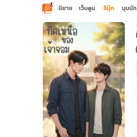
ข้ามไปยังเนื้อหาหลัก
นิยาย
เว็บตูน
อีบุ๊ก
มุมนัก
เ