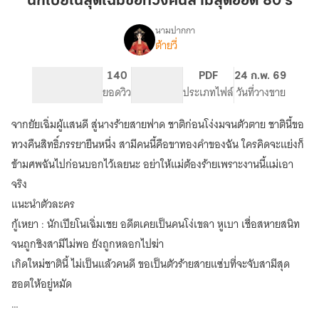
นักเปียโนสุดเฉิ่มขอทวงคืนสามีสุดฮอต 80's
สุด
เฉิ่ม
นามปากกา
ต้ายวี่
เรื่อง
ขอ
นัก
ทวง
เปีย
483
140
PG ทั่วไป
PDF
24 ก.พ. 69
คืน
โน
จำนวนหน้า (A5)
ยอดวิว
ระดับเนื้อหา
ประเภทไฟล์
วันที่วางขาย
สามี
สุด
เฉิ่ม
สุด
จากยัยเฉิ่มผู้แสนดี สู่นางร้ายสายฟาด ชาติก่อนโง่งมจนตัวตาย ชาตินี้ขอ
ขอ
ฮอต
ทวง
ทวงคืนสิทธิ์ภรรยายืนหนึ่ง สามีคนนี้คือขาทองคำของฉัน ใครคิดจะแย่งก็
80's
คืน
ข้ามศพฉันไปก่อนบอกไว้เลยนะ อย่าให้แม่ต้องร้ายเพราะงานนี้แม่เอา
สามี
จริง
สุด
ฮอต
แนะนำตัวละคร
80's
กู้เหยา : นักเปียโนเฉิ่มเชย อดีตเคยเป็นคนโง่เขลา หูเบา เชื่อสหายสนิท
จนถูกชิงสามีไม่พอ ยังถูกหลอกไปฆ่า
เกิดใหม่ชาตินี้ ไม่เป็นแล้วคนดี ขอเป็นตัวร้ายสายแซ่บที่จะจับสามีสุด
ฮอตให้อยู่หมัด