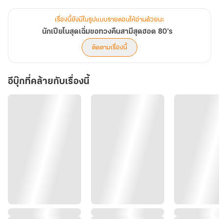
ฉินเฟิง : มาเฟียหนุ่ม เจ้าของเย่ไหลเซียงไนท์คลับ บุคลิกดูนิ่ง ๆ แต่จริง ๆ
ขี้อายมาก มักจะกลบเกลื่อนความอายด้วยความดุดัน จึงทำให้กู้เหยา
เรื่องนี้ยังมีในรูปแบบรายตอนให้อ่านด้วยนะ
เข้าใจผิด
นักเปียโนสุดเฉิ่มขอทวงคืนสามีสุดฮอต 80's
ติดตามเรื่องนี้
เจียงรั่ว : สหายสนิทของกู้เหยา โตมาด้วยกันจากบ้านเด็กกำพร้า
ภายนอกอ่อนหวานใจดี ลับหลังอิจฉากู้เหยาทุกอย่าง
อีบุ๊กที่คล้ายกับเรื่องนี้