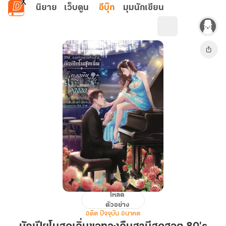
ข้ามไปยังเนื้อหาหลัก
นิยาย
เว็บตูน
อีบุ๊ก
มุมนักเขียน
โหลด
นัก
ตัวอย่าง
เปีย
อดีต ปัจจุบัน อนาคต
โน