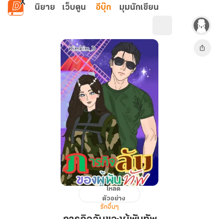
ข้ามไปยังเนื้อหาหลัก
นิยาย
เว็บตูน
อีบุ๊ก
มุมนักเขียน
โหลด
ภารกิจ
ตัวอย่าง
ลับ
รักอื่นๆ
ของ