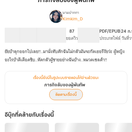
ภารกิจลับของผู้พันทัพ
ผู้
พัน
นามปากกา
Kimkim_D
เรื่อง
ทัพ
ภารกิจ
ลับ
15 ตอน
24.94K
146
87
PG ทั่วไป
PDF/EPUB
24 ก.
ของ
สารบัญ
จำนวนคำ
จำนวนหน้า (A5)
ยอดวิว
ระดับเนื้อหา
ประเภทไฟล์
วันที่
ผู้
พัน
ยัยบ้าลุกออกไปเลย!!..มานั่งทับตักฉันไม่กลัวมันจะกัดเธอรึงัยว่ะ ผู้หญิง
ทัพ
เรื่องนี้ยังมีในรูปแบบรายตอนให้อ่านด้วยนะ
ภารกิจลับของผู้พันทัพ
ติดตามเรื่องนี้
อีบุ๊กที่คล้ายกับเรื่องนี้