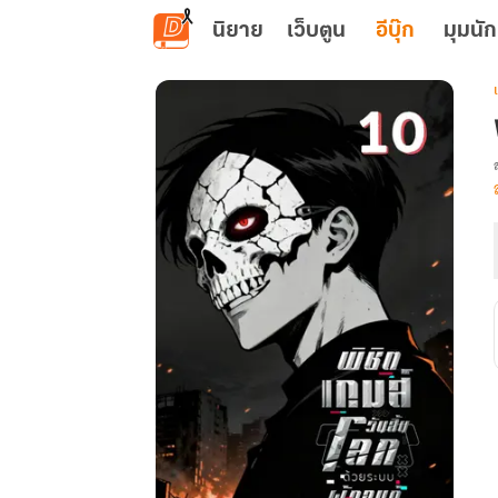
ข้ามไปยังเนื้อหาหลัก
นิยาย
เว็บตูน
อีบุ๊ก
มุมนัก
เ
ผ
ก