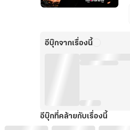
พิชิต
เกมส์
วัน
สิ้น
โลก
อีบุ๊กจากเรื่องนี้
ด้วย
ระบบ
ผู้
กอบ
กู้
10
อีบุ๊กที่คล้ายกับเรื่องนี้