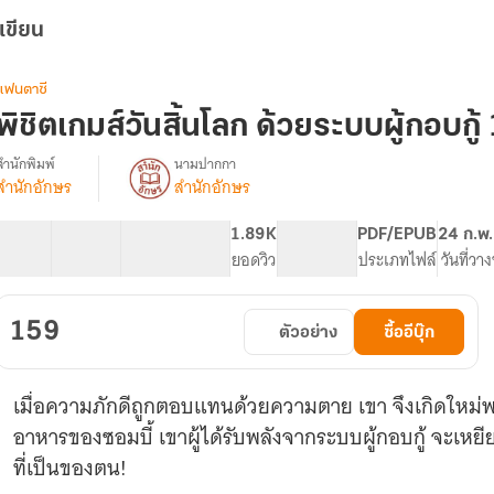
เขียน
แฟนตาซี
พิชิตเกมส์วันสิ้นโลก ด้วยระบบผู้กอบกู้
สำนักพิมพ์
นามปากกา
สำนักอักษร
สำนักอักษร
รื่อง
พิชิต
เกมส์
82 ตอน
150.52K
918
1.89K
PG ทั่วไป
PDF/EPUB
24 ก.พ
วัน
สารบัญ
จำนวนคำ
จำนวนหน้า (A5)
ยอดวิว
ระดับเนื้อหา
ประเภทไฟล์
วันที่วา
สิ้น
โลก
ด้วย
159
ตัวอย่าง
ซื้ออีบุ๊ก
ระบบ
ู้
กอบ
เมื่อความภักดีถูกตอบแทนด้วยความตาย เขา จึงเกิดใหม่พร้
ู้
อาหารของซอมบี้ เขาผู้ได้รับพลังจากระบบผู้กอบกู้ จะเหยีย
ที่เป็นของตน!