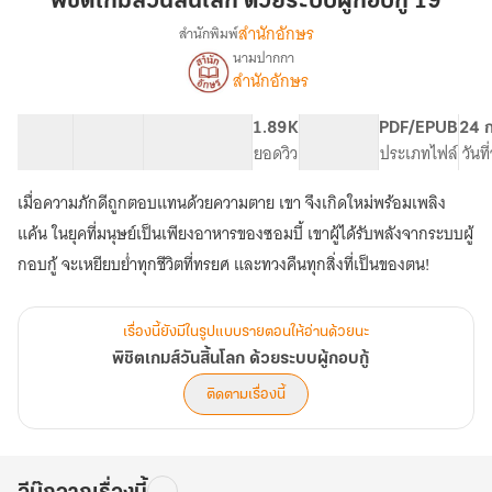
พิชิตเกมส์วันสิ้นโลก ด้วยระบบผู้กอบกู้ 19
สิ้น
สำนักอักษร
สำนักพิมพ์
โลก
นามปากกา
เรื่อง
ด้วย
สำนักอักษร
พิชิต
ระบบ
เกมส์
ผู้
วัน
82 ตอน
156.45K
918
1.89K
PG ทั่วไป
PDF/EPUB
24 ก
กอบ
สิ้น
สารบัญ
จำนวนคำ
จำนวนหน้า (A5)
ยอดวิว
ระดับเนื้อหา
ประเภทไฟล์
วันท
โลก
กู้
ด้วย
เมื่อความภักดีถูกตอบแทนด้วยความตาย เขา จึงเกิดใหม่พร้อมเพลิง
19
ระบบ
แค้น ในยุคที่มนุษย์เป็นเพียงอาหารของซอมบี้ เขาผู้ได้รับพลังจากระบบผู้
ผู้
กอบ
กอบกู้ จะเหยียบย่ำทุกชีวิตที่ทรยศ และทวงคืนทุกสิ่งที่เป็นของตน!
กู้
เรื่องนี้ยังมีในรูปแบบรายตอนให้อ่านด้วยนะ
พิชิตเกมส์วันสิ้นโลก ด้วยระบบผู้กอบกู้
ติดตามเรื่องนี้