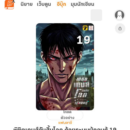
ข้ามไปยังเนื้อหาหลัก
นิยาย
เว็บตูน
อีบุ๊ก
มุมนักเขียน
โหลด
พิชิต
ตัวอย่าง
เกมส์
แฟนตาซี
วัน