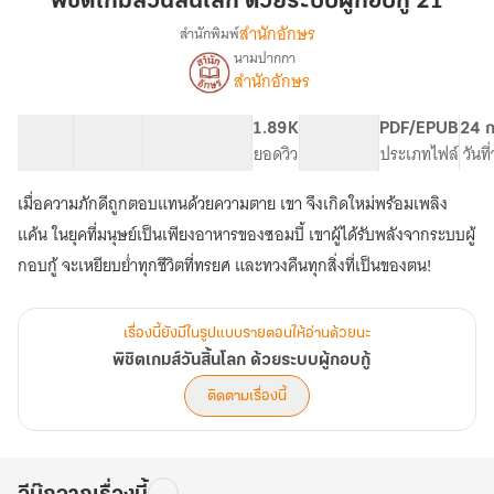
พิชิตเกมส์วันสิ้นโลก ด้วยระบบผู้กอบกู้ 21
สิ้น
สำนักอักษร
สำนักพิมพ์
โลก
นามปากกา
เรื่อง
ด้วย
สำนักอักษร
พิชิต
ระบบ
เกมส์
ผู้
วัน
82 ตอน
140.47K
764
1.89K
PG ทั่วไป
PDF/EPUB
24 ก
กอบ
สิ้น
สารบัญ
จำนวนคำ
จำนวนหน้า (A5)
ยอดวิว
ระดับเนื้อหา
ประเภทไฟล์
วันท
โลก
กู้
ด้วย
เมื่อความภักดีถูกตอบแทนด้วยความตาย เขา จึงเกิดใหม่พร้อมเพลิง
21
ระบบ
แค้น ในยุคที่มนุษย์เป็นเพียงอาหารของซอมบี้ เขาผู้ได้รับพลังจากระบบผู้
ผู้
กอบ
กอบกู้ จะเหยียบย่ำทุกชีวิตที่ทรยศ และทวงคืนทุกสิ่งที่เป็นของตน!
กู้
เรื่องนี้ยังมีในรูปแบบรายตอนให้อ่านด้วยนะ
พิชิตเกมส์วันสิ้นโลก ด้วยระบบผู้กอบกู้
ติดตามเรื่องนี้