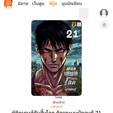
ข้ามไปยังเนื้อหาหลัก
นิยาย
เว็บตูน
อีบุ๊ก
มุมนักเขียน
โหลด
พิชิต
ตัวอย่าง
เกมส์
แฟนตาซี
วัน