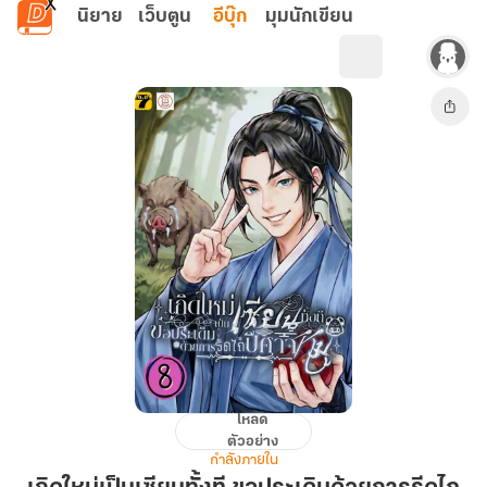
ข้ามไปยังเนื้อหาหลัก
นิยาย
เว็บตูน
อีบุ๊ก
มุมนักเขียน
โหลด
เกิด
ตัวอย่าง
ใหม่
กำลังภายใน
เป็น