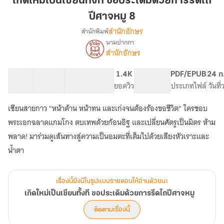
เกิดใหม่เป็นเซียนทั้งที ขอประเดิมด้วยการรีดไถ
เซียน
ปีศาจหมู 8
ทั้งที
สำนักอักษร
สำนักพิมพ์
ขอ
นามปากกา
ประเดิม
เรื่อง
สำนักอักษร
เกิด
ด้วย
ใหม่
การ
เป็น
61 ตอน
122.01K
710
1.4K
PG ทั่วไป
PDF/EPUB
24 ก
รีด
เซียน
สารบัญ
จำนวนคำ
จำนวนหน้า (A5)
ยอดวิว
ระดับเนื้อหา
ประเภทไฟล์
วันที
ไถ
ทั้งที
ปีศาจ
ขอ
เซียนสายกาว "หน้าด้าน หน้าทน และเก่งจนต้องร้องขอชีวิต" ใครชอบ
ประเดิม
หมู
พระเอกฉลาดแกมโกง ตบเทพด้วยก้อนอิฐ และเปลี่ยนศัตรูเป็นมิตร ห้าม
ด้วย
8
การ
พลาด! มาร่วมดูเส้นทางสู่ความเป็นอมตะที่เต็มไปด้วยเสียงหัวเราะและ
รีด
น้ำตา
ไถ
ปีศาจ
หมู
เรื่องนี้ยังมีในรูปแบบรายตอนให้อ่านด้วยนะ
เกิดใหม่เป็นเซียนทั้งที ขอประเดิมด้วยการรีดไถปีศาจหมู
ติดตามเรื่องนี้