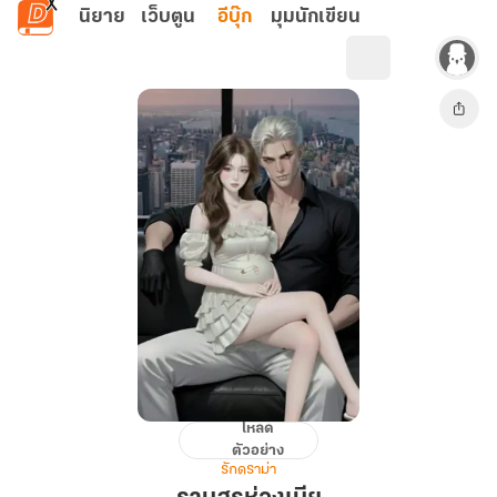
ข้ามไปยังเนื้อหาหลัก
นิยาย
เว็บตูน
อีบุ๊ก
มุมนักเขียน
โหลด
รามสูร
ตัวอย่าง
ห่วง
รักดราม่า
เมีย