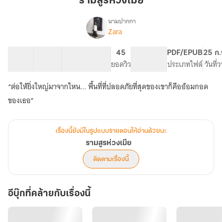
รามสูรห่วงเมีย
นามปากกา
Zara
เรื่อง
รามสูร
ห่วง
48 ตอน
36.79K
231
45
PG ทั่วไป
PDF/EPUB
25 ก.
เมีย
สารบัญ
จำนวนคำ
จำนวนหน้า (A5)
ยอดวิว
ระดับเนื้อหา
ประเภทไฟล์
วันที่
“ต่อให้ยิ่งใหญ่มาจากไหน... พื้นที่ที่ปลอดภัยที่สุดของเขาก็คืออ้อมกอด
ของเธอ”
เรื่องนี้ยังมีในรูปแบบรายตอนให้อ่านด้วยนะ
รามสูรห่วงเมีย
ติดตามเรื่องนี้
อีบุ๊กที่คล้ายกับเรื่องนี้