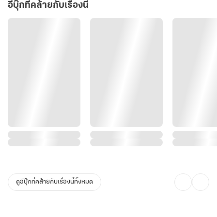
ลุงเค้าอาจออกไปจับเอาหนูมาย่างให้พวกเรากินก็ได้นะ!"
อีบุ๊กที่คล้ายกับเรื่องนี้
"อ๊า~"
เหล่าเด็กๆ พร้อมใจกันกรีดร้องออกมาด้วยความหวาดกลัว แต่กระนั้นก็
ยังพยายามเต็มที่ที่จะไม่ทำเสียงดัง
"หม่าม้าสั่งไว้ว่า เราจะต้องพยายามทำตัวให้ว่าง่ายที่สุด เพราะว่าลุงน่ะมี
ชีวิตในวัยเด็กที่ย่ำแย่มากๆ คนบนเขาเองก็ปฏิบัติกับเด็กอย่างโหดร้าย ถ้า
ทำตัวเรื่องมากเราอาจถูกจับไปปล่อยในป่า ต้องล่าสัตว์กินเอง นอนบน
พื้นหญ้า กินหนอน หรือไม่ก็ต้องแบกหินวิ่งขึ้นลงเขาเป็นการทำโทษก็ได้
นะ"
"น่ากลัววววว"
ดูอีบุ๊กที่คล้ายกับเรื่องนี้ทั้งหมด
หรงเหวินอี้ที่แอบฟังอยู่พึมพำกับตนเองราวกับจะตัดพ้อ