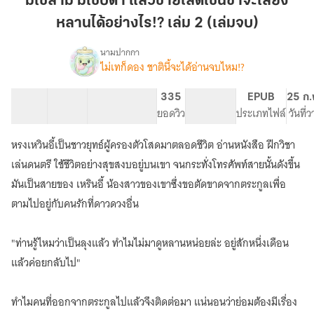
มิใช่สามี มิใช่บิดา แล้วชายโสดเช่นข้าจะเลี้ยง
บิดา
หลานได้อย่างไร!? เล่ม 2 (เล่มจบ)
แล้ว
ชาย
นามปากกา
โสด
ไม่เทก็ดอง ชาตินี้จะได้อ่านจบไหม!?
เรื่อง
มิใช่
เช่น
สามี
ข้า
24 ตอน
56.47K
213
335
PG ทั่วไป
EPUB
25 ก.
มิใช่
สารบัญ
จำนวนคำ
จะ
จำนวนหน้า (A5)
ยอดวิว
ระดับเนื้อหา
ประเภทไฟล์
วันที่
บิดา
เลี้ยง
แล้ว
หรงเหวินอี้เป็นชาวยุทธ์ผู้ครองตัวโสดมาตลอดชีวิต อ่านหนังสือ ฝึกวิชา
หลาน
ชาย
โสด
ได้
เล่นดนตรี ใช้ชีวิตอย่างสุขสงบอยู่บนเขา จนกระทั่งโทรศัพท์สายนั้นดังขึ้น
เช่น
อย่างไร!?
มันเป็นสายของ เหรินอี้ น้องสาวของเขาซึ่งขอตัดขาดจากตระกูลเพื่อ
ข้า
เล่ม
ตามไปอยู่กับคนรักที่ดาวดวงอื่น
จะ
2
เลี้ยง
(เล่ม
หลาน
"ท่านรู้ไหมว่าเป็นลุงแล้ว ทำไมไม่มาดูหลานหน่อยล่ะ อยู่สักหนึ่งเดือน
ได้
จบ)
อย่างไร!?
แล้วค่อยกลับไป"
ทำไมคนที่ออกจากตระกูลไปแล้วจึงติดต่อมา แน่นอนว่าย่อมต้องมีเรื่อง