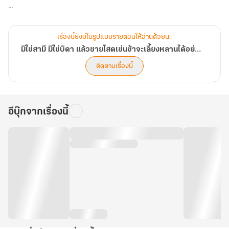
ถึงจะไม่เคยเดินทางออกจากดินแดนของชาวยุทธ์ แต่ในเมื่อน้องสาว
กำลังลำบากหรงเหวินอี้ก็จำเป็นต้องสวมบทคุณลุงเพื่อรับหน้าที่ดูแล
เรื่องนี้ยังมีในรูปแบบรายตอนให้อ่านด้วยนะ
หลานเป็นเวลา 1 เดือน
มิใช่สามี มิใช่บิดา แล้วชายโสดเช่นข้าจะเลี้ยงหลานได้อย่างไร!?
ติดตามเรื่องนี้
ทว่า...
"นี่... จะไม่ลองขอให้ลุงทำอะไรให้กินจริงๆ เหรอ?" เสียงของเด็กน้อยคน
อีบุ๊กจากเรื่องนี้
หนึ่งดังขึ้น
"ไม่ได้นะจะไปรบกวนลุงไม่ได้!"
"ใช่ๆ"
"ที่สำคัญจำไม่ได้เหรอว่าหม่าม้าบอกว่าไงน่ะห๊า ลุงน่ะเป็นคนจริงจังมาก
ในขณะที่พวกเราไม่มีเงินแม้แต่เหรียญเดียวแบบนี้ หากเราไปขอร้องลุง