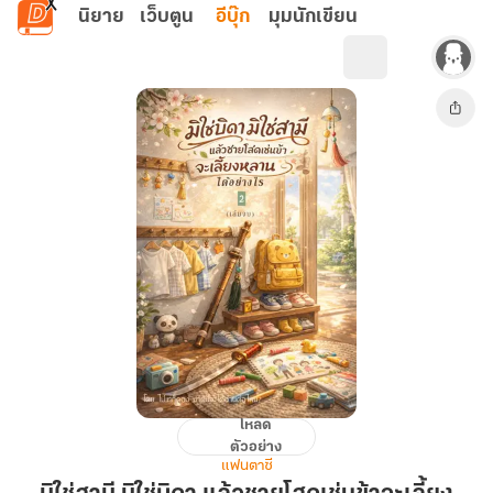
ข้ามไปยังเนื้อหาหลัก
นิยาย
เว็บตูน
อีบุ๊ก
มุมนักเขียน
โหลด
มิใช่
ตัวอย่าง
สามี
แฟนตาซี
มิใช่