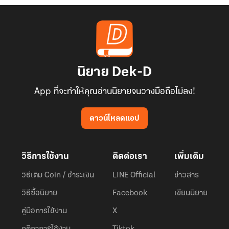
"น้องสาวที่ออกเรือนเสมือนคนแปลกหน้า สมัยที่เจ้ายังเด็กก็ได้รับการ
ทะนุถนอมเป็นอย่างดี ไม่ได้ต้องแบกหิน กินแมงป่องเหมือนพวกข้ามิใช่
หรือ!"
นิยาย Dek-D
แค่ต้องมาอยู่กับหลานๆ ที่ถอดแบบไอ้เจ้า#$@#$%ออกมาราวกับภาพ
พิมพ์ก็เจ็บใจจะแย่อยู่แล้ว แถมยัยน้องไม่รักดีก็ไม่รู้เอาอะไรมายัดใส่
App ที่จะทำให้คุณอ่านนิยายจนวางมือถือไม่ลง!
สมองของเด็กๆ อีก
ดาวน์โหลดแอป
ดูเหมือนว่าการเลี้ยงหลานครั้งแรกของเขาคงจะไม่ง่ายซะแล้วสิ!
วิธีการใช้งาน
ติดต่อเรา
เพิ่มเติม
2 เล่มจบค่ะ
วิธีเติม Coin / ชำระเงิน
LINE Official
ข่าวสาร
วิธีซื้อนิยาย
Facebook
เขียนนิยาย
คู่มือการใช้งาน
X