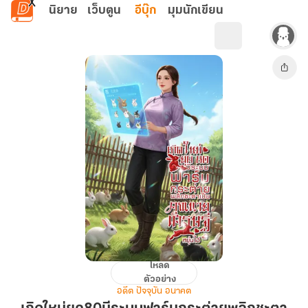
ข้ามไปยังเนื้อหาหลัก
นิยาย
เว็บตูน
อีบุ๊ก
มุมนักเขียน
โหลด
เกิด
ตัวอย่าง
ใหม่
อดีต ปัจจุบัน อนาคต
ยุค80มี