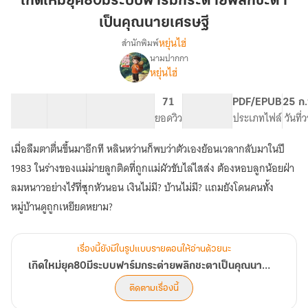
เกิดใหม่ยุค80มีระบบฟาร์มกระต่ายพลิกชะตา
ระบบ
เป็นคุณนายเศรษฐี
ฟาร์ม
หยุ่นไฮ่
สำนักพิมพ์
กระต่าย
นามปากกา
พลิก
เรื่อง
หยุ่นไฮ่
เกิด
ชะตา
ใหม่
เป็น
ยุค80มี
30 ตอน
64.5K
492
71
PG ทั่วไป
PDF/EPUB
25 ก.
คุณนาย
ระบบ
สารบัญ
จำนวนคำ
จำนวนหน้า (A5)
ยอดวิว
ระดับเนื้อหา
ประเภทไฟล์
วันที่
เศรษฐี
ฟาร์ม
กระต่าย
เมื่อลืมตาตื่นขึ้นมาอีกที หลินหว่านก็พบว่าตัวเองย้อนเวลากลับมาในปี
พลิก
1983 ในร่างของแม่ม่ายลูกติดที่ถูกแม่ผัวขับไล่ไสส่ง ต้องหอบลูกน้อยฝ่า
ชะตา
เป็น
ลมหนาวอย่างไร้ที่ซุกหัวนอน เงินไม่มี? บ้านไม่มี? แถมยังโดนคนทั้ง
คุณนาย
หมู่บ้านดูถูกเหยียดหยาม?
เศรษฐี
เรื่องนี้ยังมีในรูปแบบรายตอนให้อ่านด้วยนะ
เกิดใหม่ยุค80มีระบบฟาร์มกระต่ายพลิกชะตาเป็นคุณนายเศรษฐี
ติดตามเรื่องนี้