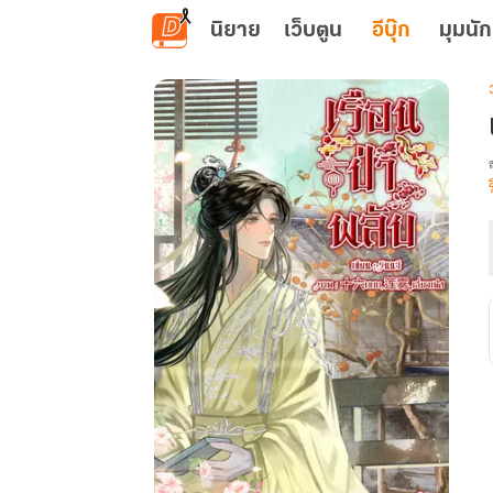
ข้ามไปยังเนื้อหาหลัก
นิยาย
เว็บตูน
อีบุ๊ก
มุมนัก
เ