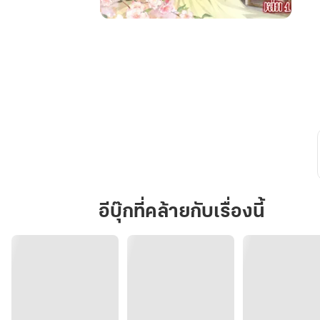
เรือน
ป่า
พลับ
[Mpreg]
เล่ม
1
อีบุ๊กที่คล้ายกับเรื่องนี้