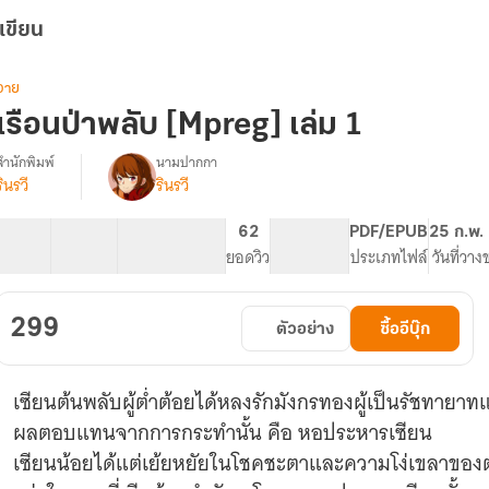
เขียน
วาย
เรือนป่าพลับ [Mpreg] เล่ม 1
สำนักพิมพ์
นามปากกา
รินรวี
รินรวี
รื่อง
เรือน
ป่า
21 ตอน
118.29K
430
62
PG ทั่วไป
PDF/EPUB
25 ก.พ.
พลับ
สารบัญ
จำนวนคำ
จำนวนหน้า (A5)
ยอดวิว
ระดับเนื้อหา
ประเภทไฟล์
วันที่วาง
[Mpreg]
เล่ม
1
299
ตัวอย่าง
ซื้ออีบุ๊ก
เซียนต้นพลับผู้ต่ำต้อยได้หลงรักมังกรทองผู้เป็นรัชทายาท
ผลตอบแทนจากการกระทำนั้น คือ หอประหารเซียน
เซียนน้อยได้แต่เย้ยหยัยในโชคชะตาและความโง่เขลาของ