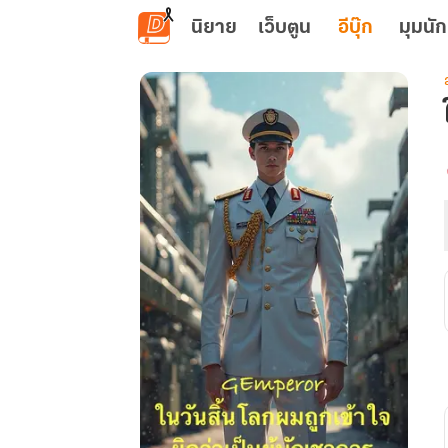
ข้ามไปยังเนื้อหาหลัก
นิยาย
เว็บตูน
อีบุ๊ก
มุมนัก
เ
ผ