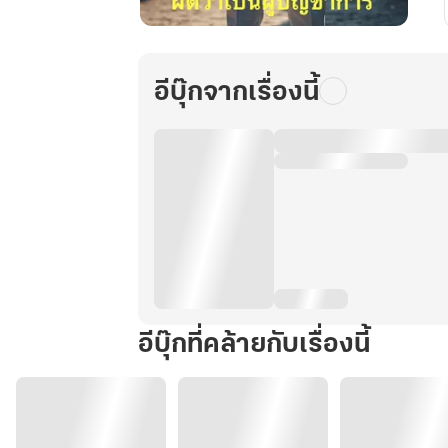
ใน
วัน
สิ้น
อีบุ๊กจากเรื่องนี้
โลก
ผม
ถูก
เข้าใจ
ผิด
ว่า
เป็น
ผู้
บัญชาการ
เล่ม
อีบุ๊กที่คล้ายกับเรื่องนี้
11