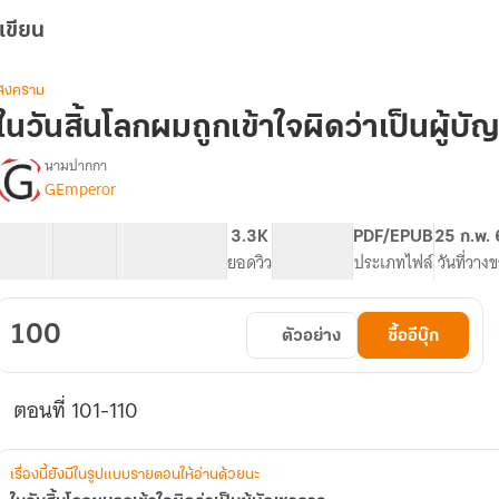
เขียน
สงคราม
ในวันสิ้นโลกผมถูกเข้าใจผิดว่าเป็นผู้บ
นามปากกา
GEmperor
รื่อง
ใน
วัน
10 ตอน
14.28K
98
3.3K
PG ทั่วไป
PDF/EPUB
25 ก.พ.
สิ้น
สารบัญ
จำนวนคำ
จำนวนหน้า (A5)
ยอดวิว
ระดับเนื้อหา
ประเภทไฟล์
วันที่วาง
โลก
ผม
ถูก
100
ตัวอย่าง
ซื้ออีบุ๊ก
เข้าใจ
ผิด
ว่า
ตอนที่ 101-110
เป็น
ู้
บัญชาการ
เรื่องนี้ยังมีในรูปแบบรายตอนให้อ่านด้วยนะ