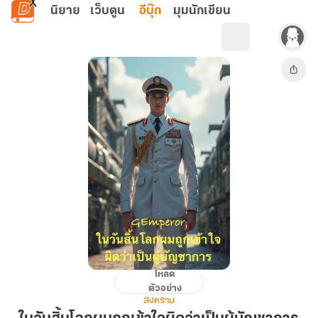
ข้ามไปยังเนื้อหาหลัก
นิยาย
เว็บตูน
อีบุ๊ก
มุมนักเขียน
โหลด
ใน
ตัวอย่าง
วัน
สงคราม
สิ้น