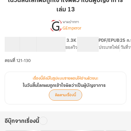
ในวันสิ้นโลกผมถูกเข้าใจผิดว่าเป็นผู้บัญชาการ
โลก
เล่ม 13
ผม
ถูก
นามปากกา
เข้าใจ
GEmperor
เรื่อง
ใน
ผิด
วัน
ว่า
10 ตอน
14.55K
100
3.3K
PG ทั่วไป
PDF/EPUB
25 ก.
สิ้น
สารบัญ
จำนวนคำ
เป็น
จำนวนหน้า (A5)
ยอดวิว
ระดับเนื้อหา
ประเภทไฟล์
วันที่
โลก
ผู้
ผม
ตอนที่ 121-130
บัญชาการ
ถูก
เข้าใจ
เล่ม
ผิด
13
ว่า
เรื่องนี้ยังมีในรูปแบบรายตอนให้อ่านด้วยนะ
เป็น
ในวันสิ้นโลกผมถูกเข้าใจผิดว่าเป็นผู้บัญชาการ
ผู้
ติดตามเรื่องนี้
บัญชาการ
อีบุ๊กจากเรื่องนี้