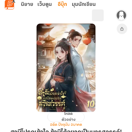
ข้ามไปยังเนื้อหาหลัก
นิยาย
เว็บตูน
อีบุ๊ก
มุมนักเขียน
โหลด
สามี
ตัวอย่าง
โปรด
อดีต ปัจจุบัน อนาคต
เข้าใจ