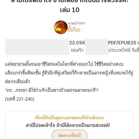
สามีโปรดเข้าใจ ข้ามิได้อยากเป็นมารสวรรค์!
ข้า
เล่ม 10
มิได้
อยาก
นามปากกา
เป็น
บั๊บโบะ
เรื่อง
สามี
มาร
โปรด
สวรรค์!
21 ตอน
43.65K
238
22.05K
PG ทั่วไป
PDF/EPUB
25 
เข้าใจ
สารบัญ
จำนวนคำ
เล่ม
จำนวนหน้า (A5)
ยอดวิว
ระดับเนื้อหา
ประเภทไฟล์
วันท
ข้า
10
มิได้
แค่พยายามดิ้นรนเอาชีวิตรอดในโลกที่ต่างออกไป ใช้ชีวิตอย่างสงบ
อยาก
เป็น
แข็งแกร่งขึ้นทีละขั้น รู้ตัวอีกทีลู่เสวียอวี่ก็กลายเป็นมารหญิงที่แทบจะไร้คู่
มาร
ต่อกรเสียแล้ว
สวรรค์!
“ภะ...ภรรยา มิใช่ว่าเจ้าเป็นชาวบ้านธรรมดาหรอกรึ!?
(บทที่ 221-240)
เรื่องนี้ยังมีในรูปแบบรายตอนให้อ่านด้วยนะ
สามีโปรดเข้าใจ ข้ามิได้อยากเป็นมารสวรรค์!
ติดตามเรื่องนี้